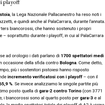
i playoff
stoia
, la Lega Nazionale Pallacanestro ha reso noti i
zzetti, e quindi anche al PalaCarrara, durante l’annata.
rters biancorossi, che hanno sostenuto i propri
 – soprattutto durante i playoff, in cui al PalaCarrara
se ad orologio i dati parlano di
1700 spettatori medi
in occasione della sfida contro
Bologna
. Come detto,
mpo, più i sostenitori pistoiesi hanno risposto
ande
incremento verificatosi con i playoff
– con il
65,9 %
. Se invece analizziamo le singole partite più
ttimo posto quella di
gara-2 contro
Torino
(con 3771
rte, i biancorossi sono al quarto posto per
gara-3
e al
ale, la media spettatori totale dei playoff di A2 è vicina