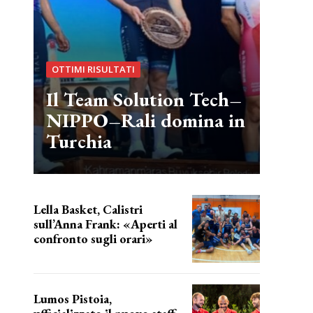
OTTIMI RISULTATI
Il Team Solution Tech–
NIPPO–Rali domina in
Turchia
Lella Basket, Calistri
sull’Anna Frank: «Aperti al
confronto sugli orari»
l'incognita impianti
Lumos Pistoia,