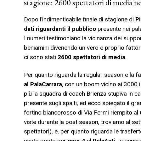
stagione: 2600 spettatori di media ne
Dopo l’indimenticabile finale di stagione di
Pi
dati riguardanti il pubblico
presente nei pala
I numeri testimoniano la vicinanza dei suppo
beniamini divenendo un vero e proprio fattore
ci sono stati
2600 spettatori di media
.
Per quanto riguarda la regular season e la fa
al PalaCarrara
, con un boom vicino ai 3000 
più la squadra di coach Brienza stupiva in ca
presente sugli spalti, ed ecco spiegato il gr
fortino biancorosso di Via Fermi riempito al
viste durante la post season, troviamo al se
spettatori), e, per quanto riguarda le trasfe
sesto posto per
gara-4
al
PalaAsti
. In gener