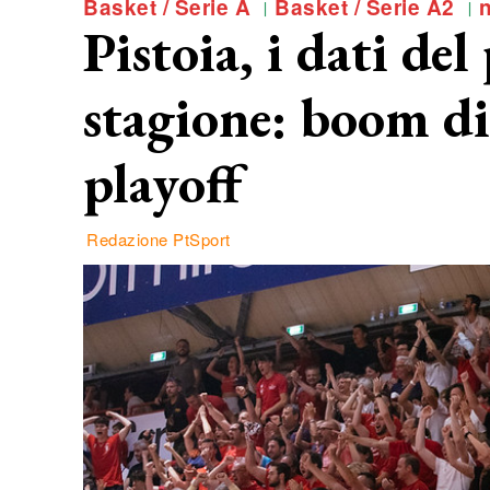
Basket / Serie A
Basket / Serie A2
n
Pistoia, i dati de
stagione: boom di 
playoff
Redazione PtSport