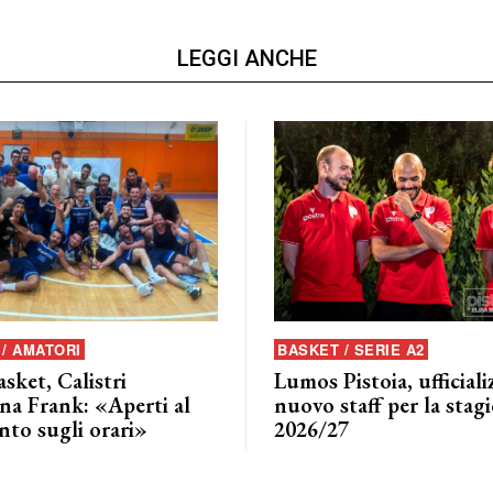
LEGGI ANCHE
/ AMATORI
BASKET / SERIE A2
asket, Calistri
Lumos Pistoia, ufficializ
na Frank: «Aperti al
nuovo staff per la stag
nto sugli orari»
2026/27