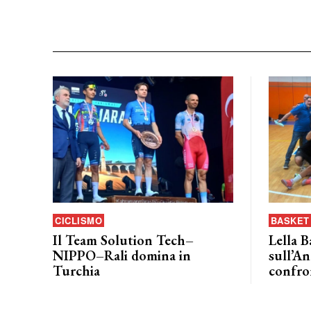
CICLISMO
BASKET 
Il Team Solution Tech–
Lella B
NIPPO–Rali domina in
sull’An
Turchia
confro