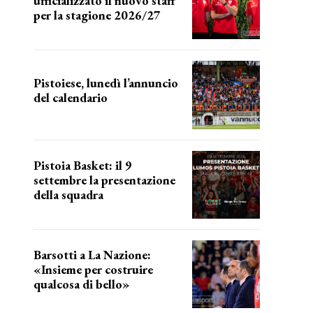
ufficializzato il nuovo staff
per la stagione 2026/27
LA COMPOSIZIONE
Pistoiese, lunedì l’annuncio
del calendario
a breve l'annuncio
Pistoia Basket: il 9
settembre la presentazione
della squadra
Annunciata la data
Barsotti a La Nazione:
«Insieme per costruire
qualcosa di bello»
barsotti sul nuovo dany basket