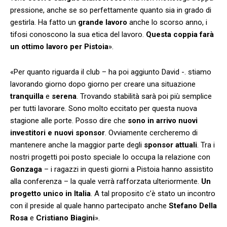
pressione, anche se so perfettamente quanto sia in grado di
gestirla. Ha fatto un
grande
lavoro
anche lo scorso anno, i
tifosi conoscono la sua etica del lavoro.
Questa coppia farà
un ottimo lavoro per Pistoia
».
«Per quanto riguarda il club – ha poi aggiunto David -. stiamo
lavorando giorno dopo giorno per creare una situazione
tranquilla
e
serena
. Trovando stabilità sarà poi più semplice
per tutti lavorare. Sono molto eccitato per questa nuova
stagione alle porte. Posso dire che
sono in arrivo nuovi
investitori e nuovi sponsor
. Ovviamente cercheremo di
mantenere anche la maggior parte degli
sponsor
attuali
. Tra i
nostri progetti poi posto speciale lo occupa la relazione con
Gonzaga
– i ragazzi in questi giorni a Pistoia hanno assistito
alla conferenza – la quale verrà rafforzata ulteriormente.
Un
progetto unico in Italia
. A tal proposito c’è stato un incontro
con il preside al quale hanno partecipato anche
Stefano
Della
Rosa
e
Cristiano
Biagini
».