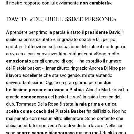
Il nostro rapporto con lui ovviamente
non
cambierà
».
DAVID: «DUE BELLISSIME PERSONE»
A prendere per primo la parola è stato il
presidente
David
, il
quale ha prima salutato e ringraziato coach e DT, per poi
spostare l’attenzione sulla situazione del club e il sostegno in
arrivo da alcuni nuovi investitori statunitensi. «Sono molto
emozionato
per gli annunci di oggi – ha esordito il numero
del Pistoia basket -. Innanzitutto ringrazio Andrea Di Nino per
il lavoro eccellente che sta svolgendo, mi sta aiutando
davvero tantissimo. Oggi è un gran giorno perché
due
bellissime persone arrivano a Pistoia
. Alberto Martelossi ha
grande
conoscenza
del basket e sarà la guida tecnica del
club. Tommaso Della Rosa è stata
la mia prima e unica
scelta come coach del Pistoia Basket
fin dall’inizio. Non ho
mai parlato con nessun altro allenatore. Sono contento che
abbia accettato, non vedo l’ora di vederlo a lavoro. Nelle sue
vene
scorre sangue biancorosso
ma non mettetegli troppa