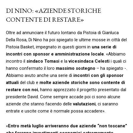
DI NINO: «AZIENDE STORICHE
CONTENTE DI RESTARE»
Oltre ad annunciare il futuro lontano da Pistoia di Gianluca
Della Rosa, Di Nino ha poi spiegato le ultime mosse in città del
Pistoia Basket, impegnato in questi giorni in
una serie di
incontri con sponsor e amministrazione locale
. «Abbiamo
incontro il
sindaco
Tomasi
e la
vicesindaca
Celesti
i quali ci
hanno confermato il loro
massimo
sostegno
– ha spiegato -.
Abbiamo avuto anche una serie di
incontri con gli sponsor
attuali
del club e
molte aziende storiche sono contente di
restare con noi
, hanno apprezzato il progetto presentato dal
presidente David. Come sempre accade poi ci sono alcune
aziende che stanno facendo delle
valutazioni
, ci saranno
entrate e uscite come è normale possa accadere».
«
Entro metà luglio arriveranno due aziende “non toscane”
che faranno investimenti economici estremamente