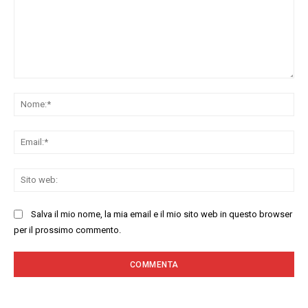
Commenta:
No
Ema
Sit
we
Salva il mio nome, la mia email e il mio sito web in questo browser
per il prossimo commento.