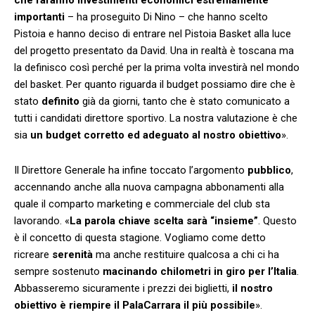
importanti
– ha proseguito Di Nino – che hanno scelto
Pistoia e hanno deciso di entrare nel Pistoia Basket alla luce
del progetto presentato da David. Una in realtà è toscana ma
la definisco così perché per la prima volta investirà nel mondo
del basket. Per quanto riguarda il budget possiamo dire che è
stato
definito
già da giorni, tanto che è stato comunicato a
tutti i candidati direttore sportivo. La nostra valutazione è che
sia
un budget corretto ed adeguato al nostro obiettivo
».
Il Direttore Generale ha infine toccato l’argomento
pubblico
,
accennando anche alla nuova campagna abbonamenti alla
quale il comparto marketing e commerciale del club sta
lavorando. «
La parola chiave scelta sarà “insieme”
. Questo
è il concetto di questa stagione. Vogliamo come detto
ricreare
serenità
ma anche restituire qualcosa a chi ci ha
sempre sostenuto
macinando chilometri in giro per l’Italia
.
Abbasseremo sicuramente i prezzi dei biglietti,
il nostro
obiettivo è riempire il PalaCarrara il più possibile
».