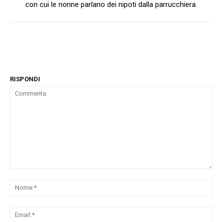
con cui le nonne parlano dei nipoti dalla parrucchiera.
RISPONDI
Commenta:
No
Ema