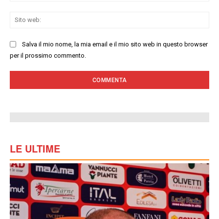
Sit
we
Salva il mio nome, la mia email e il mio sito web in questo browser
per il prossimo commento.
LE ULTIME