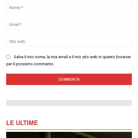
No
Ema
Sit
we
Salva il mio nome, la mia email e il mio sito web in questo browser
per il prossimo commento.
LE ULTIME