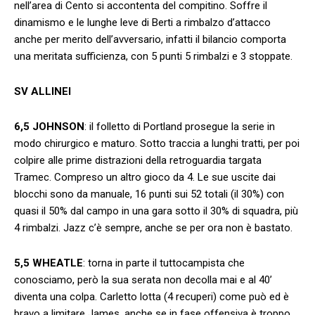
nell’area di Cento si accontenta del compitino. Soffre il
dinamismo e le lunghe leve di Berti a rimbalzo d’attacco
anche per merito dell’avversario, infatti il bilancio comporta
una meritata sufficienza, con 5 punti 5 rimbalzi e 3 stoppate.
SV ALLINEI
6,5 JOHNSON
: il folletto di Portland prosegue la serie in
modo chirurgico e maturo. Sotto traccia a lunghi tratti, per poi
colpire alle prime distrazioni della retroguardia targata
Tramec. Compreso un altro gioco da 4. Le sue uscite dai
blocchi sono da manuale, 16 punti sui 52 totali (il 30%) con
quasi il 50% dal campo in una gara sotto il 30% di squadra, più
4 rimbalzi. Jazz c’è sempre, anche se per ora non è bastato.
5,5 WHEATLE
: torna in parte il tuttocampista che
conosciamo, però la sua serata non decolla mai e al 40’
diventa una colpa. Carletto lotta (4 recuperi) come può ed è
bravo a limitare James, anche se in fase offensiva è troppo