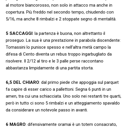
al motore biancorosso, non solo in attacco ma anche in
copertura. Più freddo nel secondo tempo, chiudendo con
5/16, ma anche 8 rimbalzi e 2 stoppate segno di mentalità.
5 SACCAGGI
: la partenza è buona, non altrettanto il
proseguo. La sua è una prestazione in parabola discendente:
Tomassini lo punisce spesso e nell’altra metà campo la
difesa di Cento diventa un rebus troppo ingarbugliato da
risolvere. Il 2/12 al tiro e le 3 palle perse raccontano
abbastanza limpidamente di una partita storta.
6,5 DEL CHIARO
: dal primo piede che appoggia sul parquet
fa capire di esser carico a pallettoni. Segna 6 punti in un
amen, tra cui una schiacciata. Uno solo nei restanti tre quarti,
però in tutto ci sono 5 rimbalzi e un atteggiamento spavaldo
da considerare un notevole passo in avanti.
6 MAGRO
: difensivamente oramai è un totem consacrato,