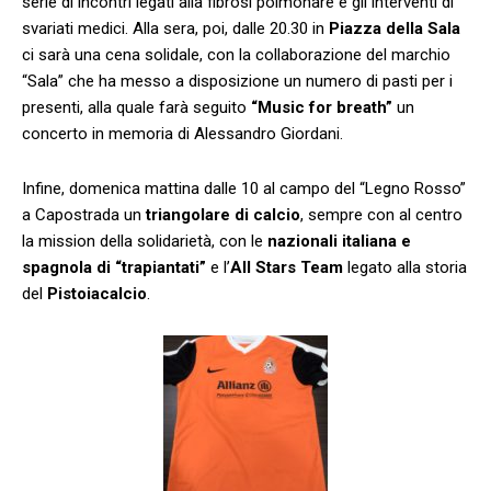
serie di incontri legati alla fibrosi polmonare e gli interventi di
svariati medici. Alla sera, poi, dalle 20.30 in
Piazza della Sala
ci sarà una cena solidale, con la collaborazione del marchio
“Sala” che ha messo a disposizione un numero di pasti per i
presenti, alla quale farà seguito
“Music for breath”
un
concerto in memoria di Alessandro Giordani.
Infine, domenica mattina dalle 10 al campo del “Legno Rosso”
a Capostrada un
triangolare di calcio
, sempre con al centro
la mission della solidarietà, con le
nazionali italiana e
spagnola di “trapiantati”
e l’
All Stars Team
legato alla storia
del
Pistoiacalcio
.