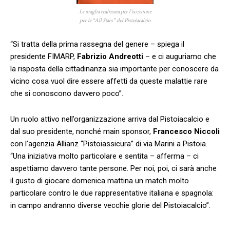
La maglia realizzata per l’occasione
per le “All Stars” del Pistoiacalcio
“Si tratta della prima rassegna del genere – spiega il
presidente FIMARP,
Fabrizio Andreotti
– e ci auguriamo che
la risposta della cittadinanza sia importante per conoscere da
vicino cosa vuol dire essere affetti da queste malattie rare
che si conoscono davvero poco”.
Un ruolo attivo nell’organizzazione arriva dal Pistoiacalcio e
dal suo presidente, nonché main sponsor,
Francesco Niccoli
con l’agenzia Allianz “Pistoiassicura” di via Marini a Pistoia.
“Una iniziativa molto particolare e sentita – afferma – ci
aspettiamo davvero tante persone. Per noi, poi, ci sarà anche
il gusto di giocare domenica mattina un match molto
particolare contro le due rappresentative italiana e spagnola:
in campo andranno diverse vecchie glorie del Pistoiacalcio”.