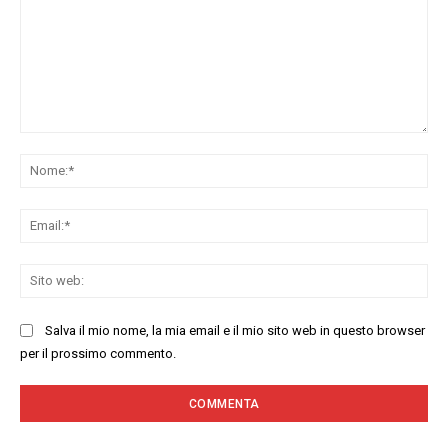
Commenta:
No
Ema
Sit
we
Salva il mio nome, la mia email e il mio sito web in questo browser
per il prossimo commento.