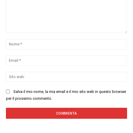
Commenta:
No
Ema
Sit
we
Salva il mio nome, la mia email e il mio sito web in questo browser
per il prossimo commento.