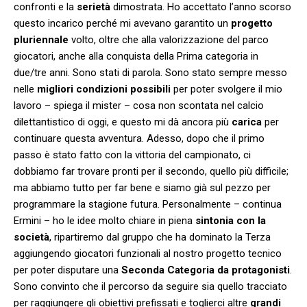
confronti e la
serietà
dimostrata. Ho accettato l’anno scorso
questo incarico perché mi avevano garantito un
progetto
pluriennale
volto, oltre che alla valorizzazione del parco
giocatori, anche alla conquista della Prima categoria in
due/tre anni. Sono stati di parola. Sono stato sempre messo
nelle
migliori condizioni possibili
per poter svolgere il mio
lavoro – spiega il mister – cosa non scontata nel calcio
dilettantistico di oggi, e questo mi dà ancora più
carica
per
continuare questa avventura. Adesso, dopo che il primo
passo è stato fatto con la vittoria del campionato, ci
dobbiamo far trovare pronti per il secondo, quello più difficile;
ma abbiamo tutto per far bene e siamo già sul pezzo per
programmare la stagione futura. Personalmente – continua
Ermini – ho le idee molto chiare in piena
sintonia con la
società
, ripartiremo dal gruppo che ha dominato la Terza
aggiungendo giocatori funzionali al nostro progetto tecnico
per poter disputare una
Seconda Categoria da protagonisti
.
Sono convinto che il percorso da seguire sia quello tracciato
per raggiungere gli obiettivi prefissati e toglierci altre
grandi