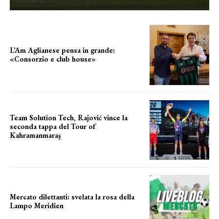
L’Am Aglianese pensa in grande:
«Consorzio e club house»
Team Solution Tech, Rajović vince la
seconda tappa del Tour of
Kahramanmaraş
SUCCESSO IN VOLATA
Mercato dilettanti: svelata la rosa della
Lampo Meridien
ecco la lampo