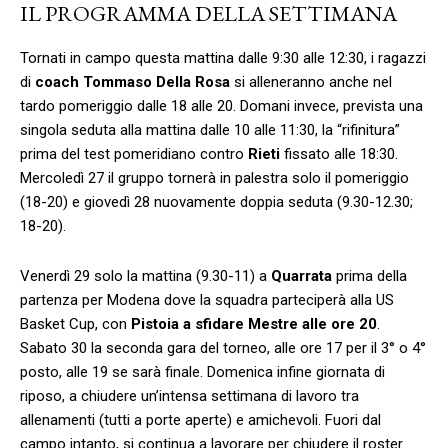
IL PROGRAMMA DELLA SETTIMANA
Tornati in campo questa mattina dalle 9:30 alle 12:30, i ragazzi
di
coach Tommaso Della Rosa
si alleneranno anche nel
tardo pomeriggio dalle 18 alle 20. Domani invece, prevista una
singola seduta alla mattina dalle 10 alle 11:30, la “rifinitura”
prima del test pomeridiano contro
Rieti
fissato alle 18:30.
Mercoledì 27 il gruppo tornerà in palestra solo il pomeriggio
(18-20) e giovedì 28 nuovamente doppia seduta (9.30-12.30;
18-20).
Venerdì 29 solo la mattina (9.30-11) a
Quarrata
prima della
partenza per Modena dove la squadra parteciperà alla US
Basket Cup, con
Pistoia a sfidare Mestre alle ore 20
.
Sabato 30 la seconda gara del torneo, alle ore 17 per il 3° o 4°
posto, alle 19 se sarà finale. Domenica infine giornata di
riposo, a chiudere un’intensa settimana di lavoro tra
allenamenti (tutti a porte aperte) e amichevoli. Fuori dal
campo intanto, si continua a lavorare per chiudere il roster