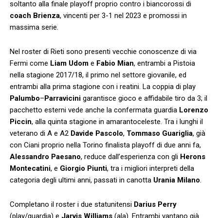
soltanto alla finale playoff proprio contro i biancorossi di
coach
Brienza
, vincenti per 3-1 nel 2023 e promossi in
massima serie.
Nel roster di Rieti sono presenti vecchie conoscenze di via
Fermi come
Liam
Udom
e
Fabio
Mian
, entrambi a Pistoia
nella stagione 2017/18, il primo nel settore giovanile, ed
entrambi alla prima stagione con i reatini. La coppia di play
Palumbo
–
Parravicini
garantisce gioco e affidabile tiro da 3; il
pacchetto esterni vede anche la confermata guardia
Lorenzo
Piccin
, alla quinta stagione in amarantoceleste. Tra i lunghi il
veterano di A e A2
Davide
Pascolo
,
Tommaso
Guariglia
, già
con Ciani proprio nella Torino finalista playoff di due anni fa,
Alessandro
Paesano
, reduce dall’esperienza con gli
Herons
Montecatini
, e
Giorgio
Piunti
, tra i migliori interpreti della
categoria degli ultimi anni, passati in canotta
Urania
Milano
.
Completano il roster i due statunitensi
Darius
Perry
(play/guardia) e
Jarvis
Williams
(ala). Entrambi vantano già