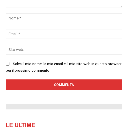
Commenta:
No
Ema
Sit
we
Salva il mio nome, la mia email e il mio sito web in questo browser
per il prossimo commento.
LE ULTIME