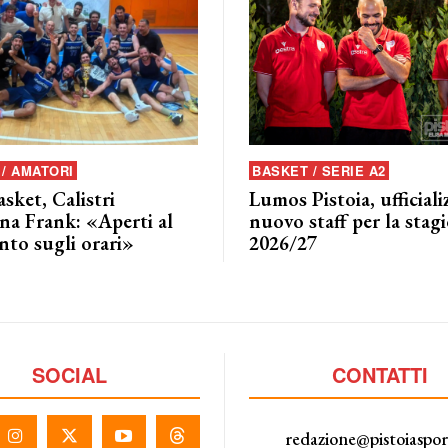
/ AMATORI
BASKET / SERIE A2
asket, Calistri
Lumos Pistoia, ufficializ
na Frank: «Aperti al
nuovo staff per la stag
nto sugli orari»
2026/27
SOCIAL
CONTATTI
redazione@pistoiaspo