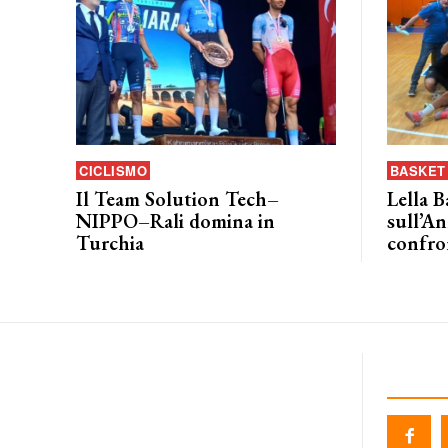
CICLISMO
BASKET 
Il Team Solution Tech–
Lella B
NIPPO–Rali domina in
sull’An
Turchia
confro