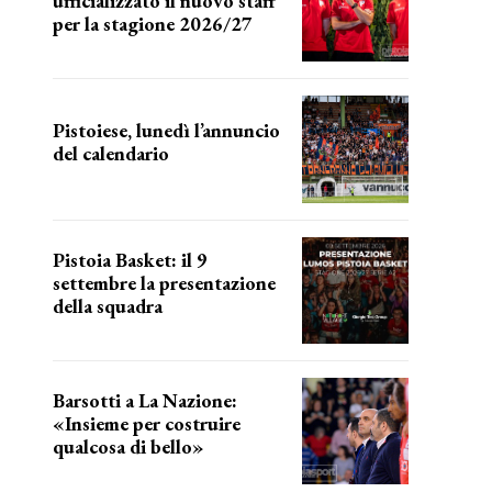
ufficializzato il nuovo staff
per la stagione 2026/27
LA COMPOSIZIONE
Pistoiese, lunedì l’annuncio
del calendario
a breve l'annuncio
Pistoia Basket: il 9
settembre la presentazione
della squadra
Annunciata la data
Barsotti a La Nazione:
«Insieme per costruire
qualcosa di bello»
barsotti sul nuovo dany basket