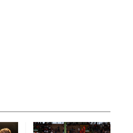
Nome:*
Email:*
Sito
web: