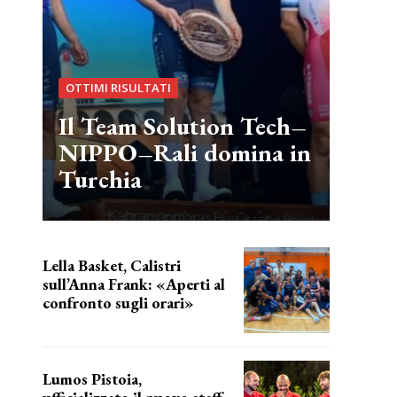
OTTIMI RISULTATI
Il Team Solution Tech–
NIPPO–Rali domina in
Turchia
Lella Basket, Calistri
sull’Anna Frank: «Aperti al
confronto sugli orari»
l'incognita impianti
Lumos Pistoia,