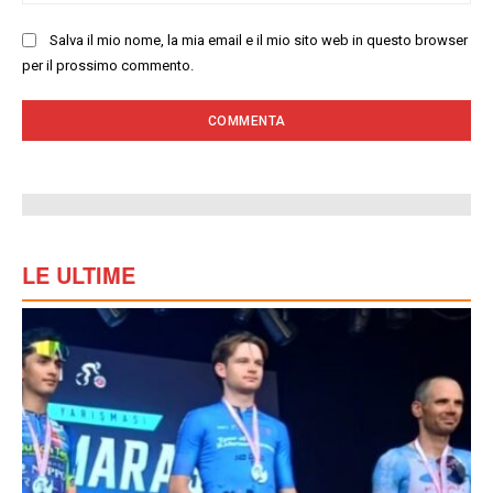
we
Salva il mio nome, la mia email e il mio sito web in questo browser
per il prossimo commento.
LE ULTIME