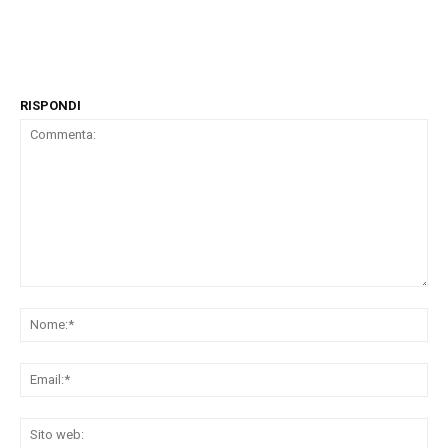
RISPONDI
Commenta:
No
Ema
Sit