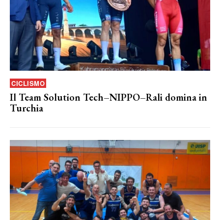
CICLISMO
Il Team Solution Tech–NIPPO–Rali domina in
Turchia