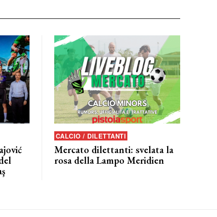
CALCIO / DILETTANTI
jović
Mercato dilettanti: svelata la
del
rosa della Lampo Meridien
aş