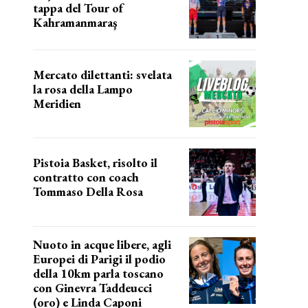
tappa del Tour of
Kahramanmaraş
SUCCESSO IN VOLATA
Mercato dilettanti: svelata
la rosa della Lampo
Meridien
ecco la lampo
Pistoia Basket, risolto il
contratto con coach
Tommaso Della Rosa
NUOVA AVVENTURA IN VISTA?
Nuoto in acque libere, agli
Europei di Parigi il podio
della 10km parla toscano
con Ginevra Taddeucci
(oro) e Linda Caponi