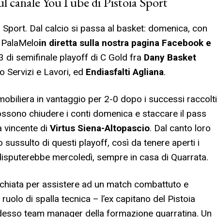
sul canale YouTube di Pistoia Sport
a Sport. Dal calcio si passa al basket: domenica, con
l PalaMelo
in diretta sulla nostra pagina Facebook e
3 di semifinale playoff di C Gold fra
Dany Basket
 Servizi e Lavori, ed
Endiasfalti Agliana
.
mobiliera in vantaggio per 2-0 dopo i successi raccolti
possono chiudere i conti domenica e staccare il pass
a vincente di
Virtus Siena-Altopascio
. Dal canto loro
 sussulto di questi playoff, così da tenere aperti i
disputerebbe mercoledì, sempre in casa di Quarrata.
hiata per assistere ad un match combattuto e
ruolo di spalla tecnica – l’ex capitano del Pistoia
adesso team manager della formazione quarratina. Un