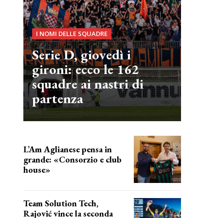
I NOMI DELLE SQUADRE
Serie D, giovedì i
gironi: ecco le 162
squadre ai nastri di
partenza
L’Am Aglianese pensa in
grande: «Consorzio e club
house»
Team Solution Tech,
Rajović vince la seconda