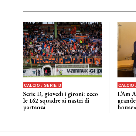
CALCIO / SERIE D
CALCIO
Serie D, giovedì i gironi: ecco
L’Am A
le 162 squadre ai nastri di
grande
partenza
house