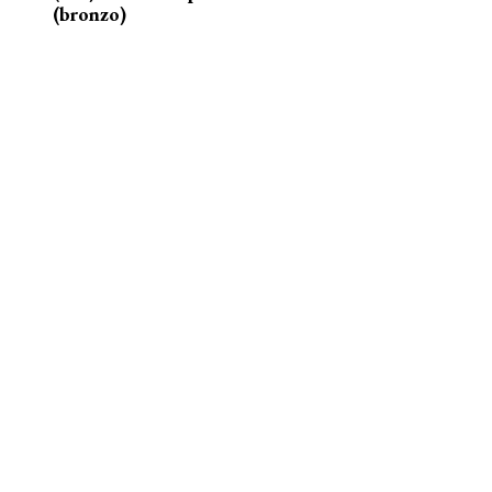
(bronzo)
nelle acque della Senna