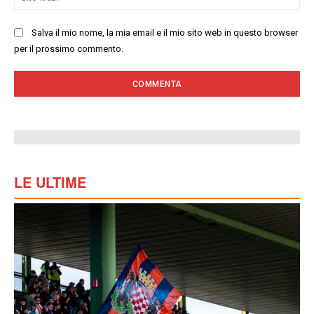
we
Salva il mio nome, la mia email e il mio sito web in questo browser
per il prossimo commento.
LE ULTIME