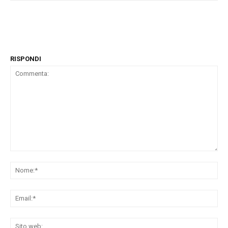
RISPONDI
Commenta:
No
Ema
Sit