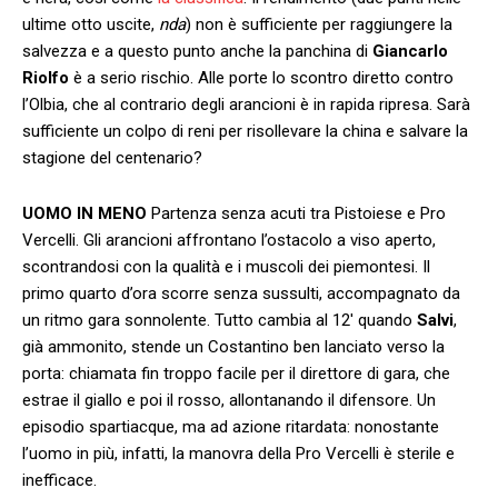
ultime otto uscite,
nda
) non è sufficiente per raggiungere la
salvezza e a questo punto anche la panchina di
Giancarlo
Riolfo
è a serio rischio. Alle porte lo scontro diretto contro
l’Olbia, che al contrario degli arancioni è in rapida ripresa. Sarà
sufficiente un colpo di reni per risollevare la china e salvare la
stagione del centenario?
UOMO IN MENO
Partenza senza acuti tra Pistoiese e Pro
Vercelli. Gli arancioni affrontano l’ostacolo a viso aperto,
scontrandosi con la qualità e i muscoli dei piemontesi. Il
primo quarto d’ora scorre senza sussulti, accompagnato da
un ritmo gara sonnolente. Tutto cambia al 12′ quando
Salvi
,
già ammonito, stende un Costantino ben lanciato verso la
porta: chiamata fin troppo facile per il direttore di gara, che
estrae il giallo e poi il rosso, allontanando il difensore. Un
episodio spartiacque, ma ad azione ritardata: nonostante
l’uomo in più, infatti, la manovra della Pro Vercelli è sterile e
inefficace.