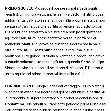
PRIMO SQUILLO
Prosegue il possesso palla degli ospiti,
registi di un film già visto, anche se – va detto – il ritmo quasi
addormenta. La Pistoiese si stringe nella propria metà campo
senza sottrarsi a qualche sortita offensiva, soprattutto con
Pierozzi
, che schierato a sinistra crea non pochi grattacapi
agli avversari. Al 25′ primo tentativo verso la porta per gli
arancioni:
Maurizi
ci prova da distanza siderale ma la palla
sfila a lato. Al 31′
Costantino
gonfia la rete, ma la sua
posizione è irregolare. Preludio al vantaggio ospite, che arriva
puntuale soltanto otto minuti più tardi, quando
Gatto
anticipa
Simonti deviando in porta il bel cross di Mezzoni. È il primo e
unico squillo del primo tempo. All’intervallo è
0-1
.
FORCING OSPITE
Ringalluzzita dal vantaggio, la Pro Vercelli
si spinge in avanti alla ricerca del gol per chiudere la partita. Al
7′ Perucchini si supera rigettando in corner la conclusione di
Costantino
. Due minuti più tardi altro pericolo per la Pistoiese:
Perucchini interviene di piede mettendo in angolo il tiro-cross