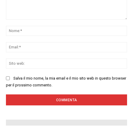
Commenta:
No
Ema
Sit
we
Salva il mio nome, la mia email e il mio sito web in questo browser
per il prossimo commento.