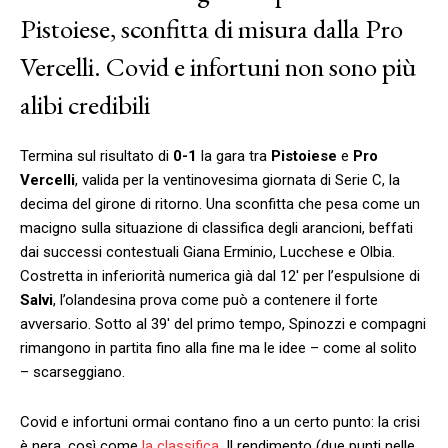
Pistoiese, sconfitta di misura dalla Pro
Vercelli. Covid e infortuni non sono più
alibi credibili
Termina sul risultato di
0-1
la gara tra
Pistoiese
e
Pro
Vercelli
, valida per la ventinovesima giornata di Serie C, la
decima del girone di ritorno. Una sconfitta che pesa come un
macigno sulla situazione di classifica degli arancioni, beffati
dai successi contestuali Giana Erminio, Lucchese e Olbia.
Costretta in inferiorità numerica già dal 12′ per l’espulsione di
Salvi
, l’olandesina prova come può a contenere il forte
avversario. Sotto al 39′ del primo tempo, Spinozzi e compagni
rimangono in partita fino alla fine ma le idee – come al solito
– scarseggiano.
Covid e infortuni ormai contano fino a un certo punto: la crisi
è nera, così come
la classifica
. Il rendimento (due punti nelle