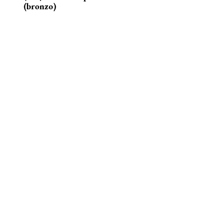
(bronzo)
nelle acque della Senna