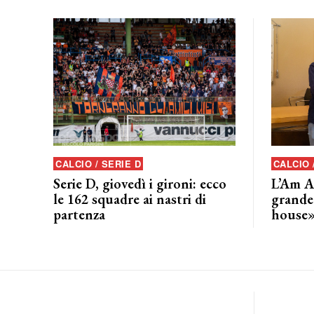
CALCIO / SERIE D
CALCIO
Serie D, giovedì i gironi: ecco
L’Am A
le 162 squadre ai nastri di
grande
partenza
house