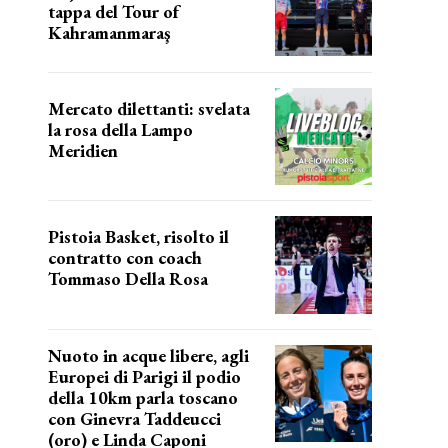
tappa del Tour of
Kahramanmaraş
SUCCESSO IN VOLATA
Mercato dilettanti: svelata
la rosa della Lampo
Meridien
ecco la lampo
Pistoia Basket, risolto il
contratto con coach
Tommaso Della Rosa
NUOVA AVVENTURA IN VISTA?
Nuoto in acque libere, agli
Europei di Parigi il podio
della 10km parla toscano
con Ginevra Taddeucci
(oro) e Linda Caponi