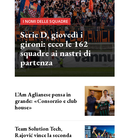
I NOMI DELLE SQUADRE
Serie D, giovedì i
gironi: ecco le 162
squadre ai nastri di
partenza
L’Am Aglianese pensa in
grande: «Consorzio e club
house»
Team Solution Tech,
Rajović vince la seconda