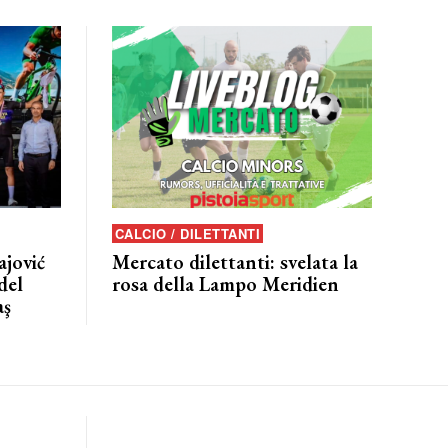
CALCIO / DILETTANTI
jović
Mercato dilettanti: svelata la
del
rosa della Lampo Meridien
aş