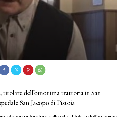
titolare dell’omonima trattoria in San
ospedale San Jacopo di Pistoia
ni
, storico ristoratore della città, titolare dell’omonima