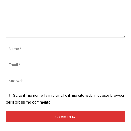
Commenta:
No
Ema
Sit
we
Salva il mio nome, la mia email e il mio sito web in questo browser
per il prossimo commento.