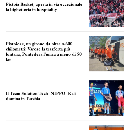
Pistoia Basket, aperta in via eccezionale
la biglietteria in hospitality
Grande richiesta
Pistoiese, un girone da oltre 4.600
chilometri: Varese la trasferta più
lontana, Pontedera l’unica a meno di 50
km
le distanze da percorrere
Il Team Solution Tech–NIPPO–Rali
domina in Turchia
ottimi risultati