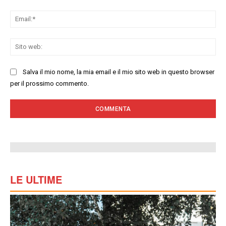
Ema
Sit
we
Salva il mio nome, la mia email e il mio sito web in questo browser
per il prossimo commento.
LE ULTIME