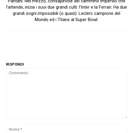
Pantani. Nel mezzo, consapevole del cammino impervio che
l'attende, inizia i suoi due grandi culti: l'Inter e la Ferrari. Ha due
grandi sogni impossibili (o quasi): Leclerc campione del
Mondo ed i Titans al Super Bowl.
RISPONDI
Commenta:
No