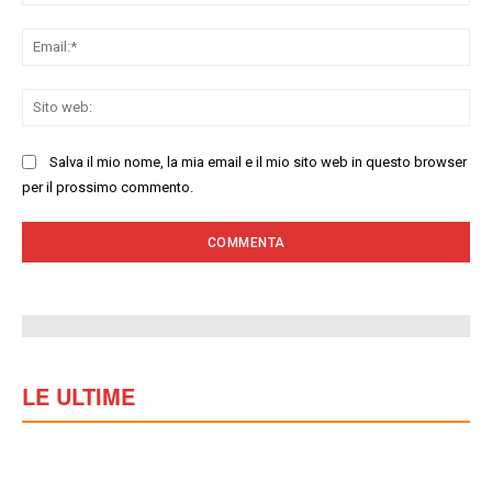
Ema
Sit
we
Salva il mio nome, la mia email e il mio sito web in questo browser
per il prossimo commento.
LE ULTIME