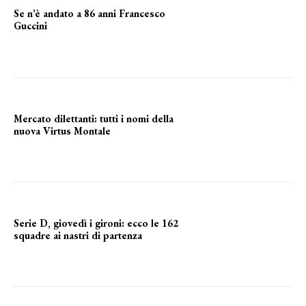
Se n’è andato a 86 anni Francesco
Guccini
Addio "Maestrone"
Mercato dilettanti: tutti i nomi della
nuova Virtus Montale
la virtus si presenta
Serie D, giovedì i gironi: ecco le 162
squadre ai nastri di partenza
i nomi delle squadre