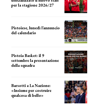
ufficializzato il nuovo staff
per la stagione 2026/27
LA COMPOSIZIONE
Pistoiese, lunedì l’annuncio
del calendario
a breve l'annuncio
Pistoia Basket: il 9
settembre la presentazione
della squadra
Annunciata la data
Barsotti a La Nazione:
«Insieme per costruire
qualcosa di bello»
barsotti sul nuovo dany basket