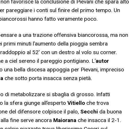
o non favorisce la conclusione di Pievani che spara alto
r pareggiare i conti sul finire del primo tempo. Un
biancorossi hanno fatto veramente poco.
 pensare a una trazione offensiva biancorossa, ma non
 primi minuti l’aumento della pioggia sembra
raddoppio al 52′ con un destro al volo su corner.
e a ciel sereno il pareggio pontigiano. L’
autor
o una bella discesa appoggia per Pievani, impreciso
na
che sotto porta insacca senza pietà.
 di metabolizzare si sbaglia di grosso. Infatti
 la sfera giunge all’esperto
Vitiello
che trova
one del difensore colpisce il palo,
Secchi
da buona
 alla fine serve ancora
Maiorana
che insacca il 2-1.
n calcio piazzato trova liberissimo Ceceri sul