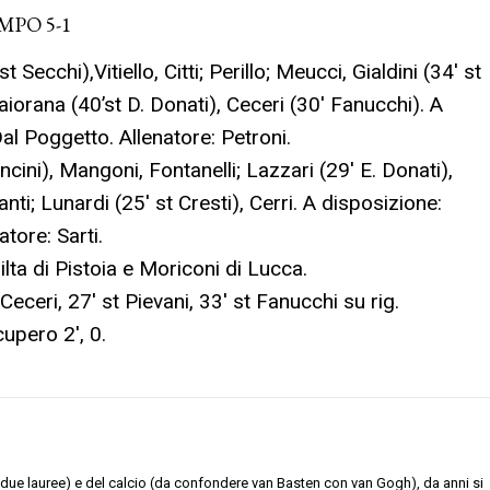
MPO 5-1
st Secchi),Vitiello, Citti; Perillo; Meucci, Gialdini (34′ st
aiorana (40’st D. Donati), Ceceri (30′ Fanucchi). A
Dal Poggetto. Allenatore: Petroni.
oncini), Mangoni, Fontanelli; Lazzari (29′ E. Donati),
nti; Lunardi (25′ st Cresti), Cerri. A disposizione:
atore: Sarti.
ilta di Pistoia e Moriconi di Lucca.
 Ceceri, 27′ st Pievani, 33′ st Fanucchi su rig.
cupero 2′, 0.
due lauree) e del calcio (da confondere van Basten con van Gogh), da anni si