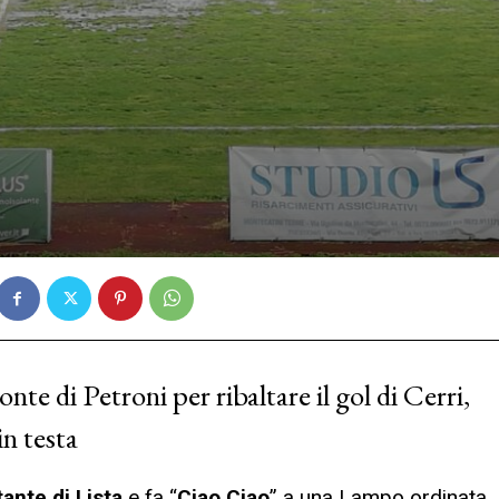
onte di Petroni per ribaltare il gol di Cerri,
n testa
ante di Lista
e fa “
Ciao Ciao
” a una Lampo ordinata