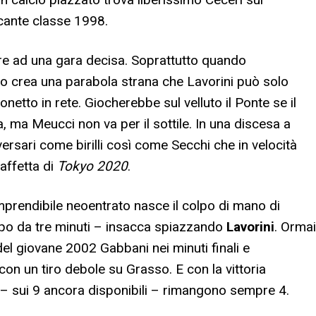
ccante classe 1998.
tere ad una gara decisa. Soprattutto quando
co crea una parabola strana che Lavorini può solo
netto in rete. Giocherebbe sul velluto il Ponte se il
 ma Meucci non va per il sottile. In una discesa a
versari come birilli così come Secchi che in velocità
taffetta di
Tokyo 2020
.
imprendibile neoentrato nasce il colpo di mano di
po da tre minuti – insacca spiazzando
Lavorini
. Ormai
o del giovane 2002 Gabbani nei minuti finali e
con un tiro debole su Grasso. E con la vittoria
 – sui 9 ancora disponibili – rimangono sempre 4.