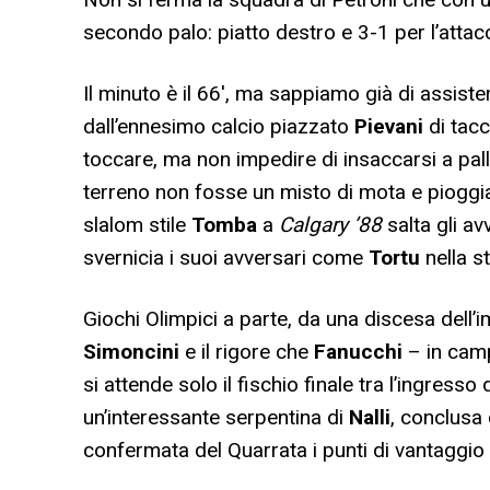
secondo palo: piatto destro e 3-1 per l’atta
Il minuto è il 66′, ma sappiamo già di assis
dall’ennesimo calcio piazzato
Pievani
di tac
toccare, ma non impedire di insaccarsi a pallo
terreno non fosse un misto di mota e pioggia,
slalom stile
Tomba
a
Calgary ’88
salta gli av
svernicia i suoi avversari come
Tortu
nella s
Giochi Olimpici a parte, da una discesa dell’
Simoncini
e il rigore che
Fanucchi
– in cam
si attende solo il fischio finale tra l’ingress
un’interessante serpentina di
Nalli
, conclusa 
confermata del Quarrata i punti di vantaggio