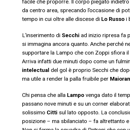
facile che proporre. Il corpo piegato indietr
da centro area, sprecando l’occasione di pote
tempo in cui oltre alle discese di
Lo Russo
i 
L’inserimento di
Secchi
ad inizio ripresa fa
si immagina ancora quanto. Anche perché nei
supportare la Lampo che con Zoppi sfiora il 
Arriva infatti due minuti dopo come un fulmin
intelectual
del gol è proprio Secchi che dop
ma utile a render la palla fruibile per
Maiora
Chi pensa che alla
Lampo
venga dato il tempo
passano nove minuti e su un corner elaborato
solissimo
Citti
sul lato opposto. La conclusi
posizione – ma sbilanciato – fa altrettanto e
Non si ferma la squadra di Petroni che con u