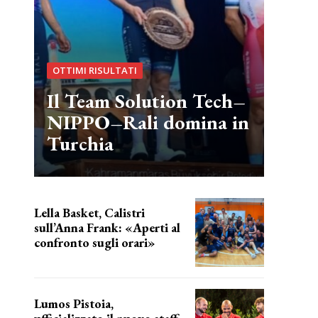
OTTIMI RISULTATI
Il Team Solution Tech–
NIPPO–Rali domina in
Turchia
Lella Basket, Calistri
sull’Anna Frank: «Aperti al
confronto sugli orari»
l'incognita impianti
Lumos Pistoia,