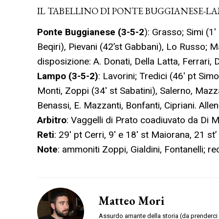
IL TABELLINO DI PONTE BUGGIANESE-LA
Ponte Buggianese (3-5-2
): Grasso; Simi (1′ 
Beqiri), Pievani (42’st Gabbani), Lo Russo; M
disposizione: A. Donati, Della Latta, Ferrari, 
Lampo (3-5-2)
: Lavorini; Tredici (46′ pt Sim
Monti, Zoppi (34′ st Sabatini), Salerno, Mazza
Benassi, E. Mazzanti, Bonfanti, Cipriani. Allen
Arbitro
: Vaggelli di Prato coadiuvato da Di M
Reti
: 29′ pt Cerri, 9′ e 18′ st Maiorana, 21 st’
Note
: ammoniti Zoppi, Gialdini, Fontanelli; re
Matteo Mori
Assurdo amante della storia (da prenderci 