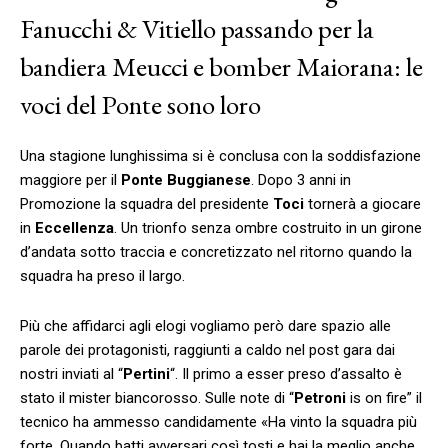
Fanucchi & Vitiello passando per la
bandiera Meucci e bomber Maiorana: le
voci del Ponte sono loro
Una stagione lunghissima si è conclusa con la soddisfazione
maggiore per il
Ponte Buggianese
. Dopo 3 anni in
Promozione la squadra del presidente
Toci
tornerà a giocare
in
Eccellenza
. Un trionfo senza ombre costruito in un girone
d’andata sotto traccia e concretizzato nel ritorno quando la
squadra ha preso il largo.
Più che affidarci agli elogi vogliamo però dare spazio alle
parole dei protagonisti, raggiunti a caldo nel post gara dai
nostri inviati al “
Pertini
“. Il primo a esser preso d’assalto è
stato il mister biancorosso. Sulle note di “
Petroni
is on fire” il
tecnico ha ammesso candidamente «Ha vinto la squadra più
forte. Quando batti avversari così tosti e hai la meglio anche