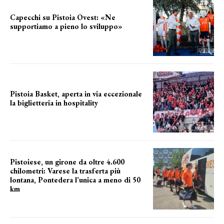
Capecchi su Pistoia Ovest: «Ne
supportiamo a pieno lo sviluppo»
La posizione del sindaco
Pistoia Basket, aperta in via eccezionale
la biglietteria in hospitality
Grande richiesta
Pistoiese, un girone da oltre 4.600
chilometri: Varese la trasferta più
lontana, Pontedera l’unica a meno di 50
km
le distanze da percorrere