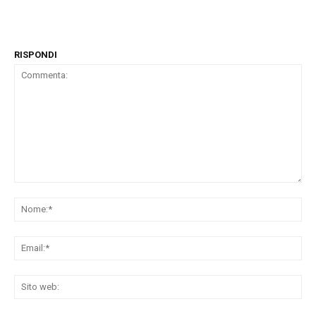
RISPONDI
Commenta:
No
Ema
Sit
we