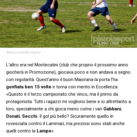
Meucci in una fase di gioco
L’altro era nel Montecatini (club che proprio il prossimo anno
giocherà in Promozione), giocava poco e non andava a segno
con regolarità. Quest’anno il buon Maiorana la porta l’ha
gonfiata ben 15 volte
e torna con merito in Eccellenza:
«Questo è il terzo campionato che vinco, ma il primo da
protagonista. Tutti i ragazzi mi vogliono bene e io altrettanto a
loro, specialmente a chi gioca meno come i vari
Gabbani
,
Donati
,
Secchi
. Il gol più bello? Sicuramente quello in
rovesciata contro il Lammari, ma preziosi sono stati anche
quelli contro la
Lampo
».