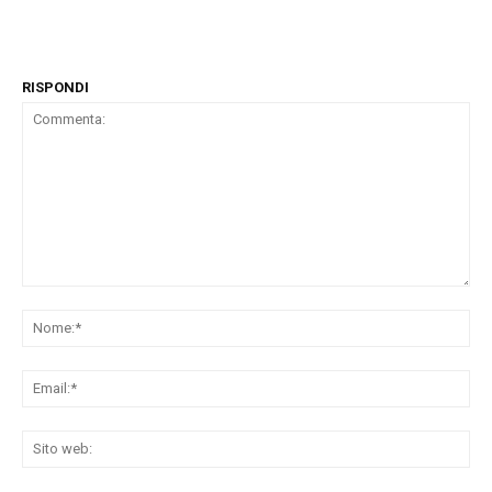
RISPONDI
Commenta:
No
Ema
Sit
we