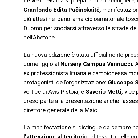
Le vie di Pistoia si preparano ad accogliere,
Granfondo Edita Pučinskaitė,
manifestazion
più attesi nel panorama cicloamatoriale tosca
Duomo per snodarsi attraverso le strade dell
dell’Abetone.
La nuova edizione è stata ufficialmente pres
pomeriggio al
Nursery Campus Vannucci.
A
ex professionista lituana e campionessa mond
protagonisti dell’organizzazione:
Giuseppe S
vertice di Avis Pistoia, e
Saverio Metti,
vice 
preso parte alla presentazione anche l’ass
direttore generale della Maic.
La manifestazione si distingue da sempre non
l’attenzione al territorio,
al tessuto delle com