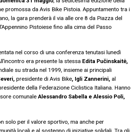
domenica 31 maggio
, la sedicesima edizione della
e promossa da Avis Bike Pistoia. Appuntamento tra i
no, la gara prenderà il via alle ore 8 da Piazza del
’Appennino Pistoiese fino alla cima del Passo
entata nel corso di una conferenza tenutasi lunedì
ll’incontro era presente la stessa
Edita Pučinskaitė,
iale su strada nel 1999, insieme ai principali
everi,
presidente di Avis Bike
, Igli Zannerini,
al
presidente della Federazione Ciclistica Italiana. Hanno
essore comunale
Alessandro Sabella e Alessio Poli,
 solo per il valore sportivo, ma anche per
unità locali e al sostegno di iniziative solidali. Tra gli