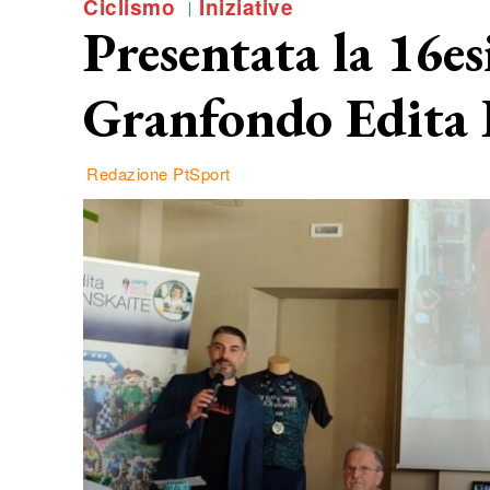
Ciclismo
Iniziative
Presentata la 16e
Granfondo Edita 
Redazione PtSport