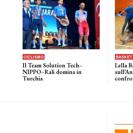
CICLISMO
BASKET 
Il Team Solution Tech–
Lella B
NIPPO–Rali domina in
sull’An
Turchia
confro