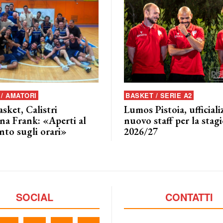
/ AMATORI
BASKET / SERIE A2
asket, Calistri
Lumos Pistoia, ufficializ
na Frank: «Aperti al
nuovo staff per la stag
nto sugli orari»
2026/27
SOCIAL
CONTATTI