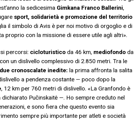
uest’anno la sedicesima
Gimkana Franco Ballerini
,
iugare
sport, solidarietà e promozione del territorio
ia il simbolo di Avis è per noi motivo di orgoglio e di
 proprio con la missione di essere utile agli altri».
rsi percorsi:
cicloturistico
da 46 km,
mediofondo
da
con un dislivello complessivo di 2.850 metri. Tra le
due cronoscalate inedite:
la prima affronta la salita
dislivello a pendenza costante — poco dopo la
e
, 12 km per 760 metri di dislivello. «La Granfondo è
ha dichiarato Pučinskaitė —. Ho sempre creduto nel
nerazioni, e sono fiera che questo evento sia
erimento sempre più importante per atleti e società