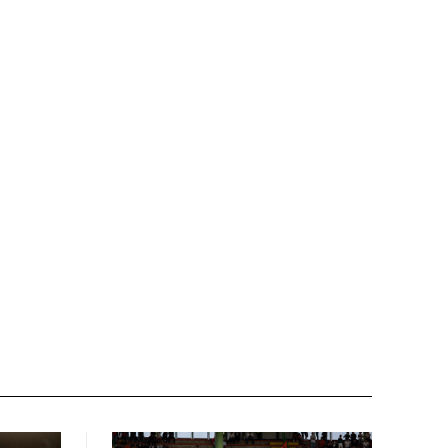
Nome:*
Email:*
Sito
web: