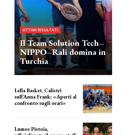
OTTIMI RISULTATI
Il Team Solution Tech–
NIPPO–Rali domina in
Turchia
Lella Basket, Calistri
sull’Anna Frank: «Aperti al
confronto sugli orari»
l'incognita impianti
Lumos Pistoia,