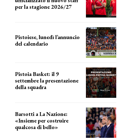
ufficializzato il nuovo staff
per la stagione 2026/27
LA COMPOSIZIONE
Pistoiese, lunedì l’annuncio
del calendario
a breve l'annuncio
Pistoia Basket: il 9
settembre la presentazione
della squadra
Annunciata la data
Barsotti a La Nazione:
«Insieme per costruire
qualcosa di bello»
barsotti sul nuovo dany basket