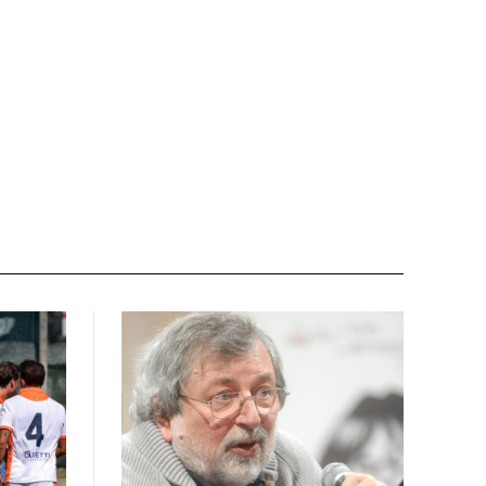
Sito
web: