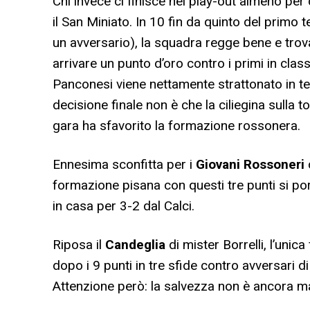
Chi invece ci finisce nei play-out almeno per
il San Miniato. In 10 fin da quinto del primo
un avversario), la squadra regge bene e trov
arrivare un punto d’oro contro i primi in class
Panconesi viene nettamente strattonato in te
decisione finale non è che la ciliegina sulla t
gara ha sfavorito la formazione rossonera.
Ennesima sconfitta per i
Giovani Rossoneri
formazione pisana con questi tre punti si por
in casa per 3-2 dal Calci.
Riposa il
Candeglia
di mister Borrelli, l’un
dopo i 9 punti in tre sfide contro avversar
Attenzione però: la salvezza non è ancora 