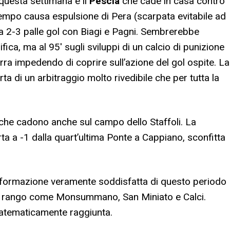
 questa settimana è il
Pescia
che cade in casa contro
 tempo causa espulsione di Pera (scarpata evitabile ad
a 2-3 palle gol con Biagi e Pagni. Sembrerebbe
ifica, ma al 95′ sugli sviluppi di un calcio di punizione
rra impedendo di coprire sull’azione del gol ospite. La
orta di un arbitraggio molto rivedibile che per tutta la
che cadono anche sul campo dello Staffoli. La
ta a -1 dalla quart’ultima Ponte a Cappiano, sconfitta
ica formazione veramente soddisfatta di questo periodo
i di rango come Monsummano, San Miniato e Calci.
matematicamente raggiunta.