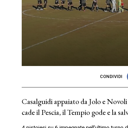
CONDIVIDI
Casalguidi appaiato da Jolo e Novoli
cade il Pescia, il Tempio gode e la salv
4 pistoiesi su 6 impegnate nell’ultimo turno di