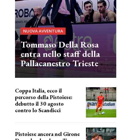
NUOVA AVVENTURA
Tommaso Della Rosa
entra nello staff della
Pallacanestro Trieste
Coppa Italia, ecco il
percorso della Pistoiese:
debutto il 30 agosto
contro lo Scandicci
prima gara ufficiale
Pistoiese ancora nel Girone