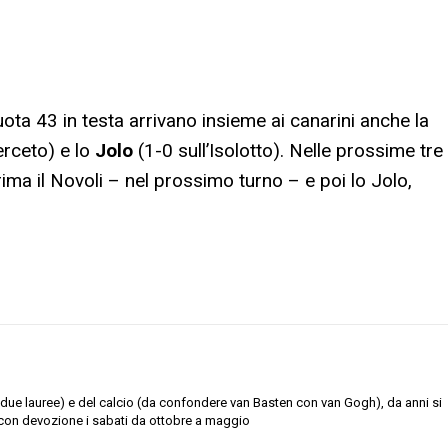
uota 43 in testa arrivano insieme ai canarini anche la
erceto) e lo
Jolo
(1-0 sull’Isolotto). Nelle prossime tre
rima il Novoli – nel prossimo turno – e poi lo Jolo,
due lauree) e del calcio (da confondere van Basten con van Gogh), da anni si
con devozione i sabati da ottobre a maggio