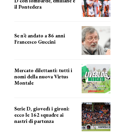
D con lombarde, emiliane e
il Pontedera
ancora il girone d
Se n’è andato a 86 anni
Francesco Guccini
Addio "Maestrone"
Mercato dilettanti: tutti i
nomi della nuova Virtus
Montale
la virtus si presenta
Serie D, giovedì i gironi:
ecco le 162 squadre ai
nastri di partenza
i nomi delle squadre