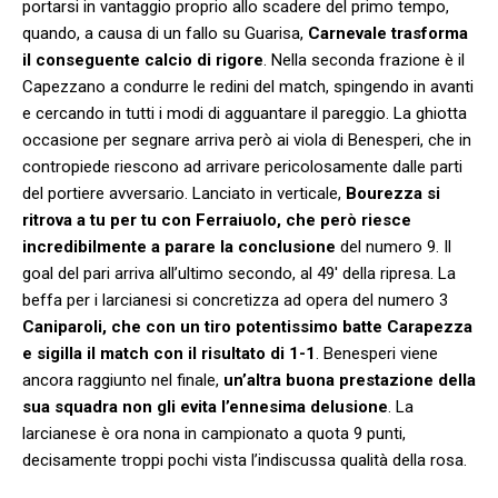
portarsi in vantaggio proprio allo scadere del primo tempo,
quando, a causa di un fallo su Guarisa,
Carnevale trasforma
il conseguente calcio di rigore
. Nella seconda frazione è il
Capezzano a condurre le redini del match, spingendo in avanti
e cercando in tutti i modi di agguantare il pareggio. La ghiotta
occasione per segnare arriva però ai viola di Benesperi, che in
contropiede riescono ad arrivare pericolosamente dalle parti
del portiere avversario. Lanciato in verticale,
Bourezza si
ritrova a tu per tu con Ferraiuolo, che però riesce
incredibilmente a parare la conclusione
del numero 9. Il
goal del pari arriva all’ultimo secondo, al 49′ della ripresa. La
beffa per i larcianesi si concretizza ad opera del numero 3
Caniparoli, che con un tiro potentissimo batte Carapezza
e sigilla il match con il risultato di 1-1
. Benesperi viene
ancora raggiunto nel finale,
un’altra buona prestazione della
sua squadra non gli evita l’ennesima delusione
. La
larcianese è ora nona in campionato a quota 9 punti,
decisamente troppi pochi vista l’indiscussa qualità della rosa.