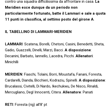
contro una squadra difficilissima da affrontare in casa.
La
Meridien esce dunque da un periodo non
particolarmente fortunato, batte il Lammari e sale a quota
11 punti in classifica, al settimo posto del girone A
.
IL TABELLINO DI LAMMARI-MERIDIEN
LAMMARI
: Scatena, Borelli, Chetoni, Casini, Benedetti, Sheta,
Gadio, Guazzelli, Dinelli, Marzi, Bacci.
A disposizione
:
Decanini, Barbato, Iannello, Lacedra, Picchi.
Allenatori
:
Minichilli
MERIDIEN
: Fiaschi, Tolaini, Borri, Moustafa, Fanani, Foresta,
Cardarelli, Dianda, Bicchieri, Kodraziu, Spinelli.
A
disposizione
:
Brucalassi, Civitelli, Di Nardo, Ikechukwu, De Nisco, Rinaldi,
Mercugliano, Degl Innocenti, Citera.
Allenatore
: Panati
RETI
: Foresta (rig) all’8′ pt