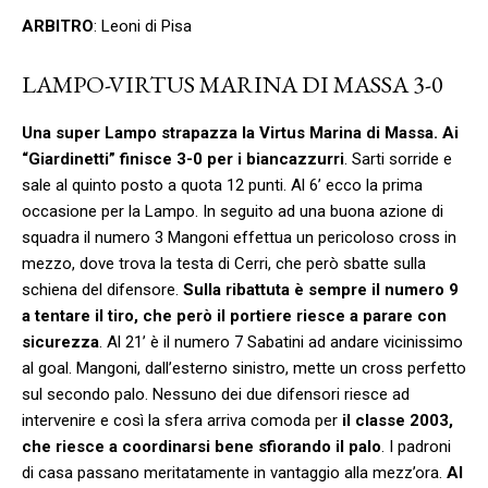
ARBITRO
: Leoni di Pisa
LAMPO-VIRTUS MARINA DI MASSA 3-0
Una super Lampo strapazza la Virtus Marina di Massa. Ai
“Giardinetti” finisce 3-0 per i biancazzurri
. Sarti sorride e
sale al quinto posto a quota 12 punti. Al 6’ ecco la prima
occasione per la Lampo. In seguito ad una buona azione di
squadra il numero 3 Mangoni effettua un pericoloso cross in
mezzo, dove trova la testa di Cerri, che però sbatte sulla
schiena del difensore.
Sulla ribattuta è sempre il numero 9
a tentare il tiro, che però il portiere riesce a parare con
sicurezza
. Al 21’ è il numero 7 Sabatini ad andare vicinissimo
al goal. Mangoni, dall’esterno sinistro, mette un cross perfetto
sul secondo palo. Nessuno dei due difensori riesce ad
intervenire e così la sfera arriva comoda per
il classe 2003,
che riesce a coordinarsi bene sfiorando il palo
. I padroni
di casa passano meritatamente in vantaggio alla mezz’ora.
Al