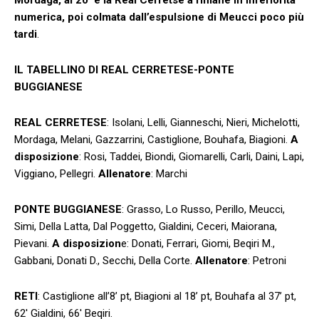
numerica, poi colmata dall’espulsione di Meucci poco più
tardi
.
IL TABELLINO DI REAL CERRETESE-PONTE
BUGGIANESE
REAL CERRETESE
: Isolani, Lelli, Gianneschi, Nieri, Michelotti,
Mordaga, Melani, Gazzarrini, Castiglione, Bouhafa, Biagioni.
A
disposizione
: Rosi, Taddei, Biondi, Giomarelli, Carli, Daini, Lapi,
Viggiano, Pellegri.
Allenatore
: Marchi
PONTE BUGGIANESE
: Grasso, Lo Russo, Perillo, Meucci,
Simi, Della Latta, Dal Poggetto, Gialdini, Ceceri, Maiorana,
Pievani.
A disposizion
e: Donati, Ferrari, Giomi, Beqiri M.,
Gabbani, Donati D., Secchi, Della Corte.
Allenatore
: Petroni
RETI
: Castiglione all’8’ pt, Biagioni al 18’ pt, Bouhafa al 37’ pt,
62′ Gialdini, 66′ Beqiri.