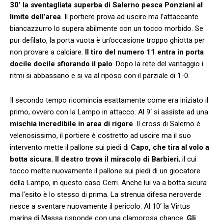
30’ la sventagliata superba di Salerno pesca Ponziani al
limite dell’area
. Il portiere prova ad uscire ma l’attaccante
biancazzurro lo supera abilmente con un tocco morbido. Se
pur defilato, la porta vuota è un’occasione troppo ghiotta per
non provare a calciare.
Il tiro del numero 11 entra in porta
docile docile sfiorando il palo
. Dopo la rete del vantaggio i
ritmi si abbassano e si va al riposo con il parziale di 1-0.
Il secondo tempo ricomincia esattamente come era iniziato il
primo, ovvero con la Lampo in attacco. Al 9‘ si assiste ad una
mischia incredibile in area di rigore
. Il cross di Salerno è
velenosissimo, il portiere è costretto ad uscire ma il suo
intervento mette il pallone sui piedi di
Capo, che tira al volo a
botta sicura. Il destro trova il miracolo di Barbieri
, il cui
tocco mette nuovamente il pallone sui piedi di un giocatore
della Lampo, in questo caso Cerri. Anche lui va a botta sicura
ma l’esito è lo stesso di prima. La strenua difesa neroverde
riesce a sventare nuovamente il pericolo. Al 10‘ la Virtus
marina di Massa risponde con una clamorosa chance.
Gli