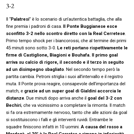
3-2
Il “
Palatresi
” è lo scenario di un’autentica battaglia, che alla
fine premia i padroni di casa.
Il Ponte Buggianese esce
sconfitto 3-2 nello scontro diretto con la Real Cerretese
.
Primo tempo shock per i biancorossi, che al termine dei primi
45 minuti sono sotto 3-0.
Le reti portano rispettivamente le
firme di Castiglione, Biagioni e Bouhafa. Il primo goal
arriva su calcio di rigore, il secondo e il terzo in seguito
ad un disimpegno sbagliato
. Nel secondo tempo però la
partita cambia. Petroni striglia i suoi all’intervallo e il registro
muta. Il Ponte prova reagire, consapevole dell’importanza del
match, e
grazie ad un super goal di Gialdini accorcia le
distanze
. Due minuti dopo arriva anche il
goal del 3-2 con
Bechiri
, che va vicinissimo a completare la rimonta. Il match
si fa ora estremamente nervoso, tanto che alle azioni da goal
si sostituiscono i falli e gli interventi ruvidi. Entrambe le
squadre finiscono infatti in 10 uomini.
A causa del rosso a
Mordagà, al 20′ è la Real Cerretse a rimane in inferiorità