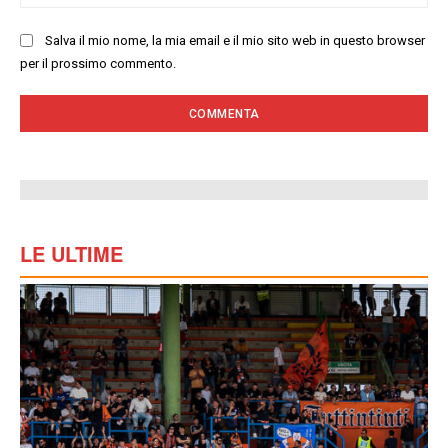
we
Salva il mio nome, la mia email e il mio sito web in questo browser
per il prossimo commento.
LE ULTIME