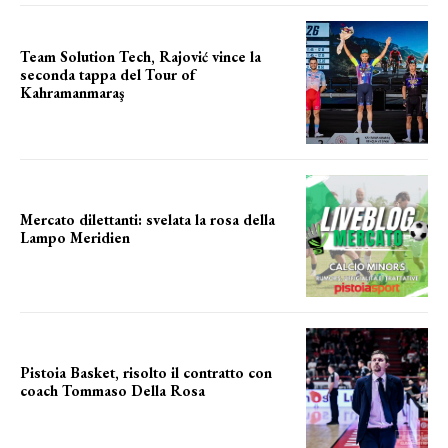
Team Solution Tech, Rajović vince la
seconda tappa del Tour of
Kahramanmaraş
SUCCESSO IN VOLATA
Mercato dilettanti: svelata la rosa della
Lampo Meridien
ecco la lampo
Pistoia Basket, risolto il contratto con
coach Tommaso Della Rosa
NUOVA AVVENTURA IN VISTA?