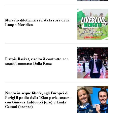
Mercato dilettanti: svelata la rosa della
Lampo Meridien
ecco la lampo
Pistoia Basket, risolto il contratto con
coach Tommaso Della Rosa
NUOVA AVVENTURA IN VISTA?
Nuoto in acque libere, agli Europei di
Parigi il podio della 10km parla toscano
con Ginevra Taddeucci (oro) e Linda
Caponi (bronzo)
nelle acque della Senna