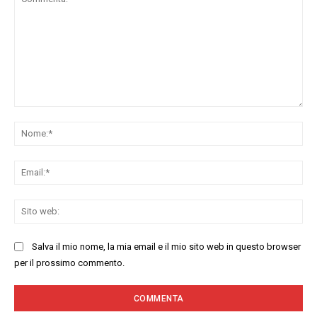
Commenta:
No
Ema
Sit
we
Salva il mio nome, la mia email e il mio sito web in questo browser
per il prossimo commento.