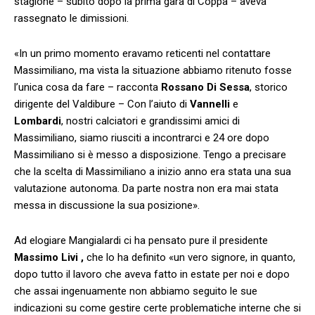
stagione – subito dopo la prima gara di Coppa – aveva
rassegnato le dimissioni.
«In un primo momento eravamo reticenti nel contattare
Massimiliano, ma vista la situazione abbiamo ritenuto fosse
l’unica cosa da fare – racconta
Rossano Di Sessa
, storico
dirigente del Valdibure – Con l’aiuto di
Vannelli
e
Lombardi
,
nostri calciatori e grandissimi amici di
Massimiliano, siamo riusciti a incontrarci e 24 ore dopo
Massimiliano si è messo a disposizione. Tengo a precisare
che la scelta di Massimiliano a inizio anno era stata una sua
valutazione autonoma. Da parte nostra non era mai stata
messa in discussione la sua posizione».
Ad elogiare Mangialardi ci ha pensato pure il presidente
Massimo Livi ,
che lo ha definito «un vero signore, in quanto,
dopo tutto il lavoro che aveva fatto in estate per noi e dopo
che assai ingenuamente non abbiamo seguito le sue
indicazioni su come gestire certe problematiche interne che si