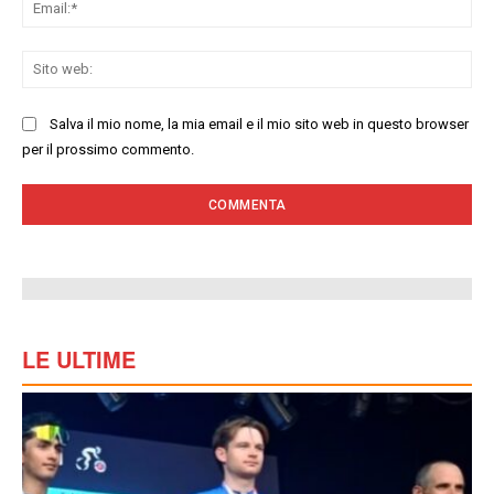
Ema
Sit
we
Salva il mio nome, la mia email e il mio sito web in questo browser
per il prossimo commento.
LE ULTIME