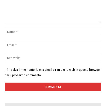
Commenta:
No
Ema
Sit
we
Salva il mio nome, la mia email e il mio sito web in questo browser
per il prossimo commento.