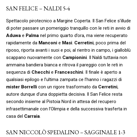
SAN FELICE – NALDI 5-4
Spettacolo pirotecnico a Margine Coperta. Il San Felice s’illude
di poter passare un pomeriggio tranquillo con le reti in avvio di
Aduwa
e
Palma
nel primo quarto d’ora, ma viene recuperato
rapidamente da
Manconi
e
Masi
.
Cerretini
, poco prima del
riposo, riporta avanti i suoi e poi, al rientro in campo, i gialloblù
scappano nuovamente con
Campionini
. Il Naldi tuttavia non
ammaina bandiera bianca e ritrova il pareggio con le reti in
sequenza di
Checchi
e
Franceschini
. Il finale è aperto a
qualsiasi epilogo e l’ultima zampata ce l’hanno i ragazzi di
mister Borrelli
con un rigore trasformato da
Cerretini
,
autore dunque d’una doppietta decisiva. Il San Felice resta
secondo insieme al Pistoia Nord in attesa del recupero
infrasettimanale con l’Olimpia e della successiva trasferta in
casa del
Carraia
.
SAN NICCOLÒ SPEDALINO – SAGGINALE 1-3