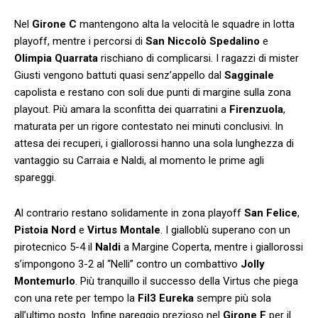
Nel
Girone C
mantengono alta la velocità le squadre in lotta
playoff, mentre i percorsi di
San Niccolò Spedalino
e
Olimpia Quarrata
rischiano di complicarsi. I ragazzi di mister
Giusti vengono battuti quasi senz’appello dal
Sagginale
capolista e restano con soli due punti di margine sulla zona
playout. Più amara la sconfitta dei quarratini a
Firenzuola
,
maturata per un rigore contestato nei minuti conclusivi. In
attesa dei recuperi, i giallorossi hanno una sola lunghezza di
vantaggio su Carraia e Naldi, al momento le prime agli
spareggi.
Al contrario restano solidamente in zona playoff
San Felice
,
Pistoia Nord
e
Virtus Montale
. I gialloblù superano con un
pirotecnico 5-4 il
Naldi
a Margine Coperta, mentre i giallorossi
s’impongono 3-2 al “Nelli” contro un combattivo
Jolly
Montemurlo
. Più tranquillo il successo della Virtus che piega
con una rete per tempo la
Fil3 Eureka
sempre più sola
all’ultimo posto. Infine pareggio prezioso nel
Girone F
per il