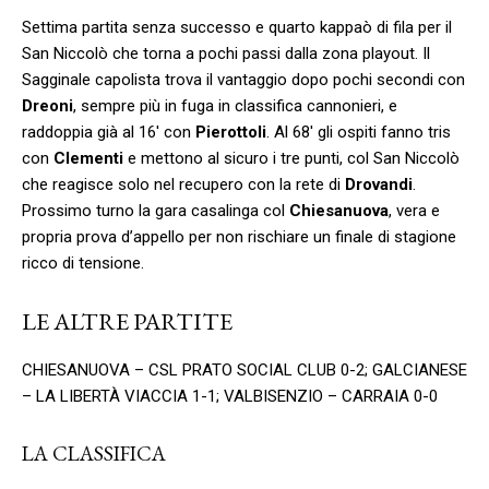
Settima partita senza successo e quarto kappaò di fila per il
San Niccolò che torna a pochi passi dalla zona playout. Il
Sagginale capolista trova il vantaggio dopo pochi secondi con
Dreoni
, sempre più in fuga in classifica cannonieri, e
raddoppia già al 16′ con
Pierottoli
. Al 68′ gli ospiti fanno tris
con
Clementi
e mettono al sicuro i tre punti, col San Niccolò
che reagisce solo nel recupero con la rete di
Drovandi
.
Prossimo turno la gara casalinga col
Chiesanuova
, vera e
propria prova d’appello per non rischiare un finale di stagione
ricco di tensione.
LE ALTRE PARTITE
CHIESANUOVA – CSL PRATO SOCIAL CLUB 0-2; GALCIANESE
– LA LIBERTÀ VIACCIA 1-1; VALBISENZIO – CARRAIA 0-0
LA CLASSIFICA