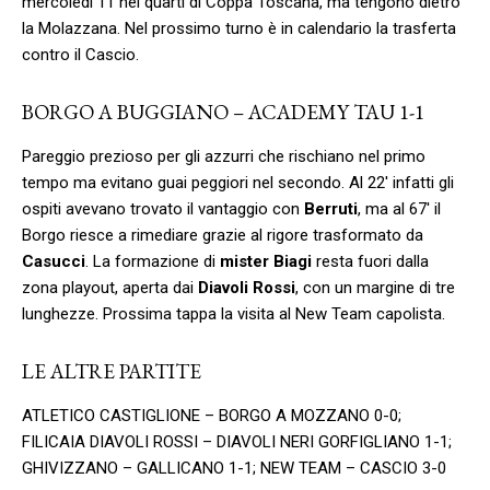
mercoledì 11 nei quarti di Coppa Toscana, ma tengono dietro
la Molazzana. Nel prossimo turno è in calendario la trasferta
contro il Cascio.
BORGO A BUGGIANO – ACADEMY TAU 1-1
Pareggio prezioso per gli azzurri che rischiano nel primo
tempo ma evitano guai peggiori nel secondo. Al 22′ infatti gli
ospiti avevano trovato il vantaggio con
Berruti
, ma al 67′ il
Borgo riesce a rimediare grazie al rigore trasformato da
Casucci
. La formazione di
mister Biagi
resta fuori dalla
zona playout, aperta dai
Diavoli Rossi
, con un margine di tre
lunghezze. Prossima tappa la visita al New Team capolista.
LE ALTRE PARTITE
ATLETICO CASTIGLIONE – BORGO A MOZZANO 0-0;
FILICAIA DIAVOLI ROSSI – DIAVOLI NERI GORFIGLIANO 1-1;
GHIVIZZANO – GALLICANO 1-1; NEW TEAM – CASCIO 3-0