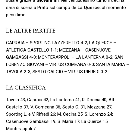
solare grazie a
Giovannini
. Nel ventiduesimo turno il Cecina
sarà di scena a Prato sul campo de
La Querce
, al momento
penultimo.
LE ALTRE PARTITE
CAPRAIA – SPORTING LAZZERETTO 4-2; LA QUERCE –
ATLETICA CASTELLO 1-1; MEZZANA – CASENUOVE
GAMBASSI 4-0; MONTERAPPOLI – LA LANTERNA 0-2; SAN
LORENZO GIOVANI – VIRTUS COMEANA 0-0; SANTA MARIA –
TAVOLA 2-3; SESTO CALCIO – VIRTUS RIFREDI 0-2
LA CLASSIFICA
Tavola 43; Capraia 42; La Lanterna 41; R. Doccia 40; Atl.
Castello 37; V. Comeana 36; Sesto C. 31; Mezzana 27;
Sporting L. e V. Rifredi 26; M. Cecina 25; S. Lorenzo 24;
Casenuove Gambassi 19; S. Maria 17; La Querce 15;
Monterappoli 7.