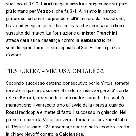
suoi, poi al 37′
Di Lauri
fugge a sinistra e suggerisce sul palo
più lontano per
Vezzosi
che fa 3-1. Al rientro in campo i
giallorossi si fanno sorprendere all’8′ ancora da Toccafondi,
bravo ad eseguire un bel tiro in girata che però sarà l’ultimo
sussulto del match. La formazione di
mister Franchini
,
attesa dalla sfida casalinga contro la
Valbisenzio
nel
ventiduesimo turno, resta appaiata al San Felice in piazza
d’onore.
FIL3 EUREKA – VIRTUS MONTALE 0-2
Secondo successo esterno consecutivo per la Virtus, tornata
da sola in quarta posizione. Il match s’indirizza già al 3′ con la
rete di
Ferrari
, al secondo centro in tre giornate. I rossoblù
mantengono il vantaggio sino all’avvio della ripresa, quando
Rossi
raddoppia e mette di fatto il successo in ghiaccio. Nel
prossimo turno la Virtus proverà a tornare a spezzare il tabù
al “Perugi” iniziato il 23 novembre scorso nello scontro diretto
in chiave playoff contro la
Galcianese
.