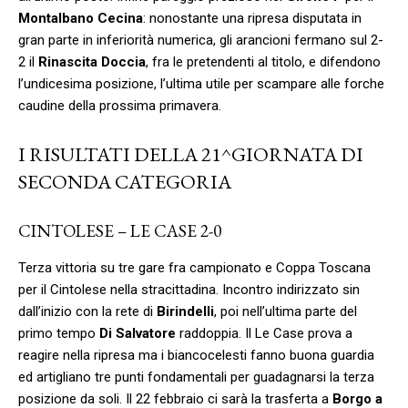
Montalbano Cecina
: nonostante una ripresa disputata in
gran parte in inferiorità numerica, gli arancioni fermano sul 2-
2 il
Rinascita Doccia
, fra le pretendenti al titolo, e difendono
l’undicesima posizione, l’ultima utile per scampare alle forche
caudine della prossima primavera.
I RISULTATI DELLA 21^GIORNATA DI
SECONDA CATEGORIA
CINTOLESE – LE CASE 2-0
Terza vittoria su tre gare fra campionato e Coppa Toscana
per il Cintolese nella stracittadina. Incontro indirizzato sin
dall’inizio con la rete di
Birindelli
, poi nell’ultima parte del
primo tempo
Di Salvatore
raddoppia. Il Le Case prova a
reagire nella ripresa ma i biancocelesti fanno buona guardia
ed artigliano tre punti fondamentali per guadagnarsi la terza
posizione da soli. Il 22 febbraio ci sarà la trasferta a
Borgo a