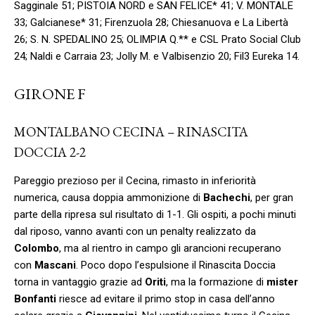
Sagginale 51; PISTOIA NORD e SAN FELICE* 41; V. MONTALE
33; Galcianese* 31; Firenzuola 28; Chiesanuova e La Libertà
26; S. N. SPEDALINO 25; OLIMPIA Q.** e CSL Prato Social Club
24; Naldi e Carraia 23; Jolly M. e Valbisenzio 20; Fil3 Eureka 14.
GIRONE F
MONTALBANO CECINA – RINASCITA
DOCCIA 2-2
Pareggio prezioso per il Cecina, rimasto in inferiorità
numerica, causa doppia ammonizione di
Bachechi
, per gran
parte della ripresa sul risultato di 1-1. Gli ospiti, a pochi minuti
dal riposo, vanno avanti con un penalty realizzato da
Colombo
, ma al rientro in campo gli arancioni recuperano
con
Mascani
. Poco dopo l’espulsione il Rinascita Doccia
torna in vantaggio grazie ad
Oriti
, ma la formazione di
mister
Bonfanti
riesce ad evitare il primo stop in casa dell’anno