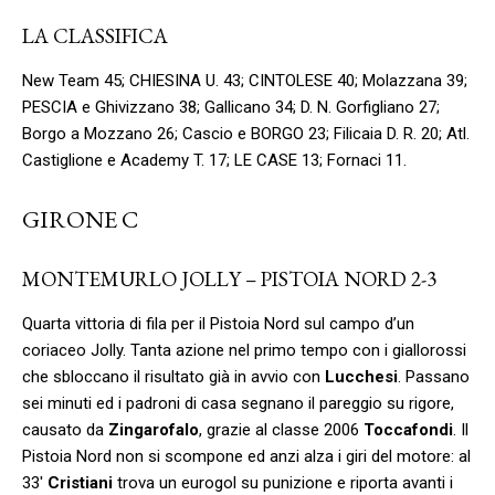
LA CLASSIFICA
New Team 45; CHIESINA U. 43; CINTOLESE 40; Molazzana 39;
PESCIA e Ghivizzano 38; Gallicano 34; D. N. Gorfigliano 27;
Borgo a Mozzano 26; Cascio e BORGO 23; Filicaia D. R. 20; Atl.
Castiglione e Academy T. 17; LE CASE 13; Fornaci 11.
GIRONE C
MONTEMURLO JOLLY – PISTOIA NORD 2-3
Quarta vittoria di fila per il Pistoia Nord sul campo d’un
coriaceo Jolly. Tanta azione nel primo tempo con i giallorossi
che sbloccano il risultato già in avvio con
Lucchesi
. Passano
sei minuti ed i padroni di casa segnano il pareggio su rigore,
causato da
Zingarofalo
, grazie al classe 2006
Toccafondi
. Il
Pistoia Nord non si scompone ed anzi alza i giri del motore: al
33′
Cristiani
trova un eurogol su punizione e riporta avanti i