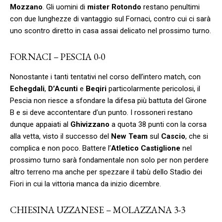
Mozzano
. Gli uomini di
mister Rotondo
restano penultimi
con due lunghezze di vantaggio sul Fornaci, contro cui ci sarà
uno scontro diretto in casa assai delicato nel prossimo turno.
FORNACI – PESCIA 0-0
Nonostante i tanti tentativi nel corso dell’intero match, con
Echegdali
,
D’Acunti
e
Beqiri
particolarmente pericolosi, il
Pescia non riesce a sfondare la difesa più battuta del Girone
B e si deve accontentare d’un punto. I rossoneri restano
dunque appaiati al
Ghivizzano
a quota 38 punti con la corsa
alla vetta, visto il successo del
New Team
sul
Cascio
, che si
complica e non poco. Battere l’
Atletico Castiglione
nel
prossimo turno sarà fondamentale non solo per non perdere
altro terreno ma anche per spezzare il tabù dello Stadio dei
Fiori in cui la vittoria manca da inizio dicembre.
CHIESINA UZZANESE – MOLAZZANA 3-3