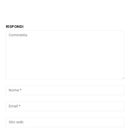
RISPONDI
Commenta:
No
Ema
Sit
we