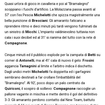
Quasi un’ora di gioco in cavalleria e poi al “Bramalegno”
scoppiano i fuochi d’artificio. La Molazzana passa avanti al
57′ con l’ex Pescia
Michelotti
che spizza magistralmente una
bella punizione di
Bresciani
. Gli amaranto faticano a
riprendere ritmo e dieci minuti più tardi vengono fulminati da
un sinistro di
Micchi
. L’impianto valdinievolino tuttavia non
cala i suoi decibel ed al 31′ si rianima del tutto con la rete di
Compagnone
.
Cinque minuti ed il pubblico esplode per la zampata di
Betti
su
corner di
Antonelli
, ma al 41′ cala di nuovo il gelo:
Frosini
aggancia
Tamagnini
al limite e l’arbitro indica il dischetto.
Dagli undici metri
Michelotti
fa doppietta ed i garfagnini
sembrano destinati a far crollare l’imbattibilità del
“Bramalegno”. Al 92′, poco dopo un palo centrato da
Quiriconi
, il sospiro di sollievo:
Compagnone
raccoglie un
pallone vagante in mischia e mette dentro il gol del definitivo
3-3. Gli amaranto perdono contatto dal New Team, battuto