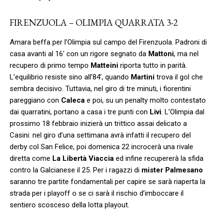
FIRENZUOLA – OLIMPIA QUARRATA 3-2
Amara beffa per l’Olimpia sul campo del Firenzuola. Padroni di
casa avanti al 16′ con un rigore segnato da
Mattoni
, ma nel
recupero di primo tempo
Matteini
riporta tutto in parità.
L’equilibrio resiste sino all’84’, quando
Martini
trova il gol che
sembra decisivo. Tuttavia, nel giro di tre minuti, i fiorentini
pareggiano con
Caleca
e poi, su un penalty molto contestato
dai quarratini, portano a casa i tre punti con
Livi
. L’Olimpia dal
prossimo 18 febbraio inizierà un trittico assai delicato a
Casini: nel giro d’una settimana avrà infatti il recupero del
derby col San Felice, poi domenica 22 incrocerà una rivale
diretta come
La Libertà Viaccia
ed infine recupererà la sfida
contro la Galcianese il 25. Per i ragazzi di
mister
Palmesano
saranno tre partite fondamentali per capire se sarà riaperta la
strada per i playoff o se ci sarà il rischio d’imboccare il
sentiero scosceso della lotta playout.