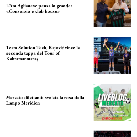
L’Am Aglianese pensa in grande:
«Consorzio e club house»
Team Solution Tech, Rajović vince la
seconda tappa del Tour of
Kahramanmaraş
SUCCESSO IN VOLATA
Mercato dilettanti: svelata la rosa della
Lampo Meridien
ecco la lampo