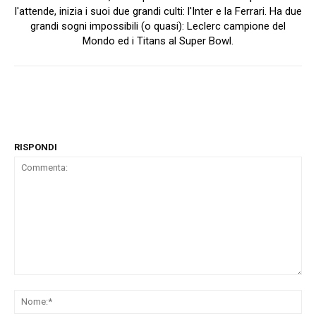
l'attende, inizia i suoi due grandi culti: l'Inter e la Ferrari. Ha due
grandi sogni impossibili (o quasi): Leclerc campione del
Mondo ed i Titans al Super Bowl.
RISPONDI
Commenta:
No