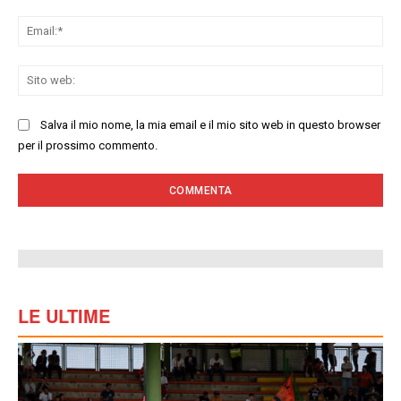
Ema
Sit
we
Salva il mio nome, la mia email e il mio sito web in questo browser
per il prossimo commento.
LE ULTIME