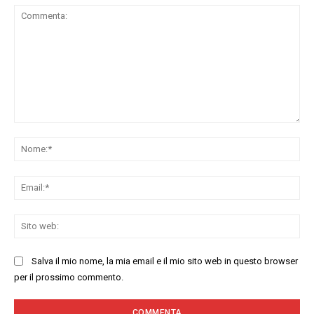
Commenta:
No
Ema
Sit
we
Salva il mio nome, la mia email e il mio sito web in questo browser
per il prossimo commento.