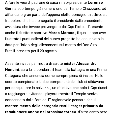
A fare le veci di padrone di casa il neo-presidente
Lorenzo
Gori
, a suo tempo già numero uno del Tempio Chiazzano; ad
affiancarlo gran parte dell’appena eletto consiglio direttivo, sia
tra coloro che hanno seguito il presidente dalla precedente
avventura che invece provengono dal Cqs Pistoia. Presente
anche il direttore sportivo
Marco Morandi
, il quale dopo aver
illustrato i punti salienti del nuovo progetto ha annunciato la
data per l’inizio degli allenamenti sul manto del Don Siro
Butelli, previsto per il 20 agosto.
Assente invece per motivi di salute
mister Alessandro
Nencini
, sarà lui a condurre il team alla battaglia in una Prima
Categoria che annuncia come sempre piena di insidie. Nello
scorso campionato le due componenti del club si sfidavano
per conquistare la salvezza, un obiettivo che solo il Cqs riuscì
a raggiungere evitando i playout mentre il Tempio veniva
condannato dalla forbice. E’ ragionevole pensare che
il
mantenimento della categoria resti il target primario da
raggiungere anche nel prossimo torneo
, d’altro canto però