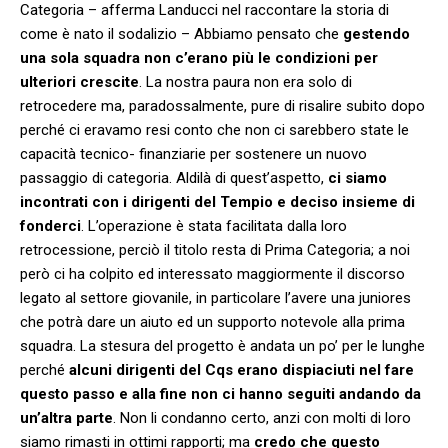
Categoria – afferma Landucci nel raccontare la storia di
come è nato il sodalizio – Abbiamo pensato che
gestendo
una sola squadra non c’erano più le condizioni per
ulteriori crescite
. La nostra paura non era solo di
retrocedere ma, paradossalmente, pure di risalire subito dopo
perché ci eravamo resi conto che non ci sarebbero state le
capacità tecnico- finanziarie per sostenere un nuovo
passaggio di categoria. Aldilà di quest’aspetto,
ci siamo
incontrati con i dirigenti del Tempio e deciso insieme di
fonderci
. L’operazione è stata facilitata dalla loro
retrocessione, perciò il titolo resta di Prima Categoria; a noi
però ci ha colpito ed interessato maggiormente il discorso
legato al settore giovanile, in particolare l’avere una juniores
che potrà dare un aiuto ed un supporto notevole alla prima
squadra. La stesura del progetto è andata un po’ per le lunghe
perché
alcuni dirigenti del Cqs erano dispiaciuti nel fare
questo passo e alla fine non ci hanno seguiti andando da
un’altra parte
. Non li condanno certo, anzi con molti di loro
siamo rimasti in ottimi rapporti; ma
credo che questo