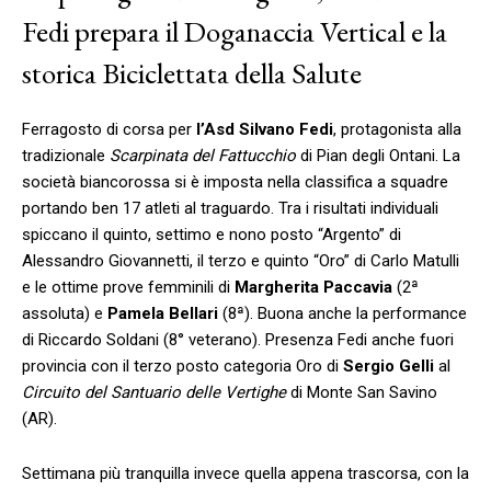
Fedi prepara il Doganaccia Vertical e la
storica Biciclettata della Salute
Ferragosto di corsa per
l’Asd Silvano Fedi
, protagonista alla
tradizionale
Scarpinata del Fattucchio
di Pian degli Ontani. La
società biancorossa si è imposta nella classifica a squadre
portando ben 17 atleti al traguardo. Tra i risultati individuali
spiccano il quinto, settimo e nono posto “Argento” di
Alessandro Giovannetti, il terzo e quinto “Oro” di Carlo Matulli
e le ottime prove femminili di
Margherita Paccavia
(2ª
assoluta) e
Pamela Bellari
(8ª). Buona anche la performance
di Riccardo Soldani (8° veterano). Presenza Fedi anche fuori
provincia con il terzo posto categoria Oro di
Sergio Gelli
al
Circuito del Santuario delle Vertighe
di Monte San Savino
(AR).
Settimana più tranquilla invece quella appena trascorsa, con la