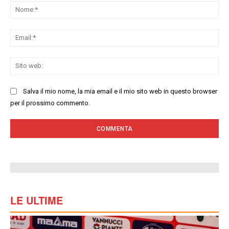
No
Ema
Sit
we
Salva il mio nome, la mia email e il mio sito web in questo browser
per il prossimo commento.
LE ULTIME