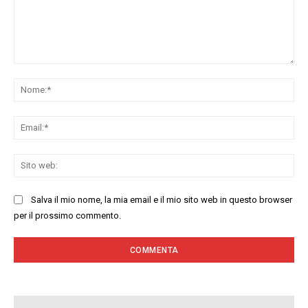
Commenta:
No
Ema
Sit
we
Salva il mio nome, la mia email e il mio sito web in questo browser
per il prossimo commento.