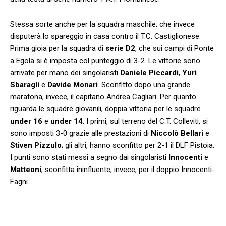
Stessa sorte anche per la squadra maschile, che invece
disputerà lo spareggio in casa contro il T.C. Castiglionese.
Prima gioia per la squadra di
serie D2
, che sui campi di Ponte
a Egola si è imposta col punteggio di 3-2. Le vittorie sono
arrivate per mano dei singolaristi
Daniele Piccardi
,
Yuri
Sbaragli
e
Davide Monari
. Sconfitto dopo una grande
maratona, invece, il capitano Andrea Cagliari. Per quanto
riguarda le squadre giovanili, doppia vittoria per le squadre
under 16
e
under 14
. I primi, sul terreno del C.T. Colleviti, si
sono imposti 3-0 grazie alle prestazioni di
Niccolò Bellari
e
Stiven Pizzulo
; gli altri, hanno sconfitto per 2-1 il DLF Pistoia.
I punti sono stati messi a segno dai singolaristi
Innocenti
e
Matteoni
, sconfitta ininfluente, invece, per il doppio Innocenti-
Fagni.