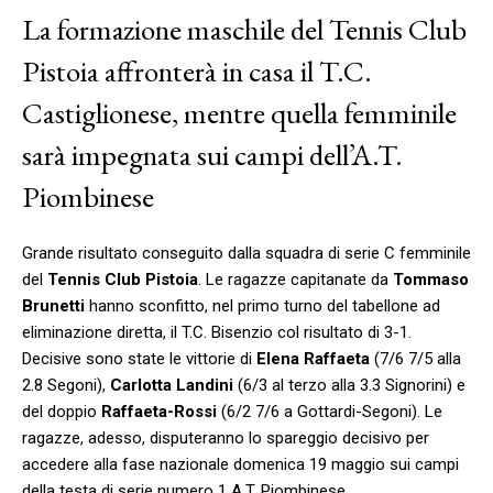
La formazione maschile del Tennis Club
Pistoia affronterà in casa il T.C.
Castiglionese, mentre quella femminile
sarà impegnata sui campi dell’A.T.
Piombinese
Grande risultato conseguito dalla squadra di serie C femminile
del
Tennis Club Pistoia
. Le ragazze capitanate da
Tommaso
Brunetti
hanno sconfitto, nel primo turno del tabellone ad
eliminazione diretta, il T.C. Bisenzio col risultato di 3-1.
Decisive sono state le vittorie di
Elena Raffaeta
(7/6 7/5 alla
2.8 Segoni),
Carlotta Landini
(6/3 al terzo alla 3.3 Signorini) e
del doppio
Raffaeta-Rossi
(6/2 7/6 a Gottardi-Segoni). Le
ragazze, adesso, disputeranno lo spareggio decisivo per
accedere alla fase nazionale domenica 19 maggio sui campi
della testa di serie numero 1 A.T. Piombinese.