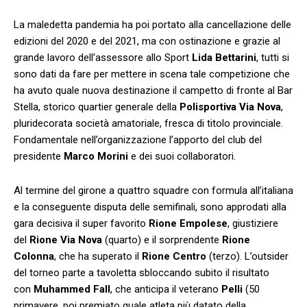
La maledetta pandemia ha poi portato alla cancellazione delle
edizioni del 2020 e del 2021, ma con ostinazione e grazie al
grande lavoro dell’assessore allo Sport
Lida Bettarini
, tutti si
sono dati da fare per mettere in scena tale competizione che
ha avuto quale nuova destinazione il campetto di fronte al Bar
Stella, storico quartier generale della
Polisportiva Via Nova
,
pluridecorata società amatoriale, fresca di titolo provinciale.
Fondamentale nell’organizzazione l’apporto del club del
presidente
Marco Morini
e dei suoi collaboratori.
Al termine del girone a quattro squadre con formula all’italiana
e la conseguente disputa delle semifinali, sono approdati alla
gara decisiva il super favorito
Rione Empolese
, giustiziere
del
Rione Via Nova
(quarto) e il sorprendente
Rione
Colonna
, che ha superato il
Rione Centro
(terzo). L’outsider
del torneo parte a tavoletta sbloccando subito il risultato
con
Muhammed Fall
, che anticipa il veterano
Pelli
(50
primavere, poi premiato quale atleta più datato della