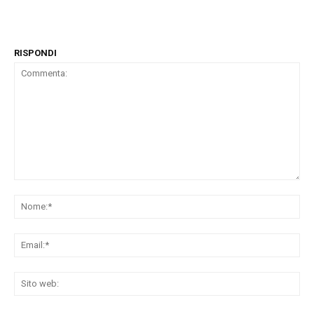
RISPONDI
Commenta:
No
Ema
Sit
we