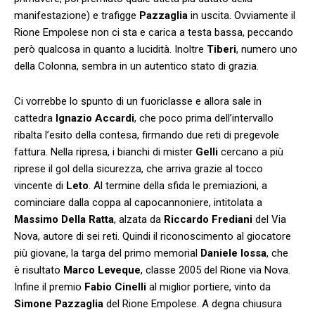
manifestazione) e trafigge
Pazzaglia
in uscita. Ovviamente il
Rione Empolese non ci sta e carica a testa bassa, peccando
però qualcosa in quanto a lucidità. Inoltre
Tiberi
, numero uno
della Colonna, sembra in un autentico stato di grazia.
Ci vorrebbe lo spunto di un fuoriclasse e allora sale in
cattedra
Ignazio Accardi
, che poco prima dell’intervallo
ribalta l’esito della contesa, firmando due reti di pregevole
fattura. Nella ripresa, i bianchi di mister
Gelli
cercano a più
riprese il gol della sicurezza, che arriva grazie al tocco
vincente di
Leto
. Al termine della sfida le premiazioni, a
cominciare dalla coppa al capocannoniere, intitolata a
Massimo Della Ratta
, alzata da
Riccardo Frediani
del Via
Nova, autore di sei reti. Quindi il riconoscimento al giocatore
più giovane, la targa del primo memorial
Daniele Iossa
, che
è risultato
Marco Leveque
, classe 2005 del Rione via Nova.
Infine il premio
Fabio Cinelli
al miglior portiere, vinto da
Simone Pazzaglia
del Rione Empolese. A degna chiusura