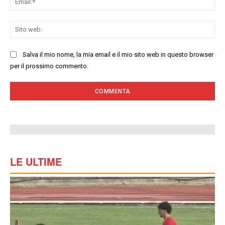
Sit
we
Salva il mio nome, la mia email e il mio sito web in questo browser
per il prossimo commento.
LE ULTIME