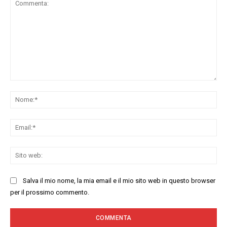
Commenta:
No
Ema
Sit
we
Salva il mio nome, la mia email e il mio sito web in questo browser
per il prossimo commento.