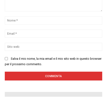
Commenta:
No
Ema
Sit
we
Salva il mio nome, la mia email e il mio sito web in questo browser
per il prossimo commento.