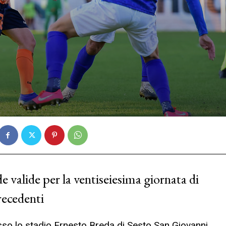
de valide per la ventiseiesima giornata di
recedenti
so lo stadio Ernesto Breda di Sesto San Giovanni