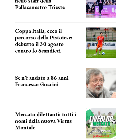
nello staff della
Pallacanestro Trieste
NUOVA AVVENTURA
Coppa Italia, ecco il
percorso della Pistoiese:
debutto il 30 agosto
contro lo Scandicci
prima gara ufficiale
Se n’è andato a 86 anni
Francesco Guccini
Addio "Maestrone"
Mercato dilettanti: tutti i
nomi della nuova Virtus
Montale
la virtus si presenta