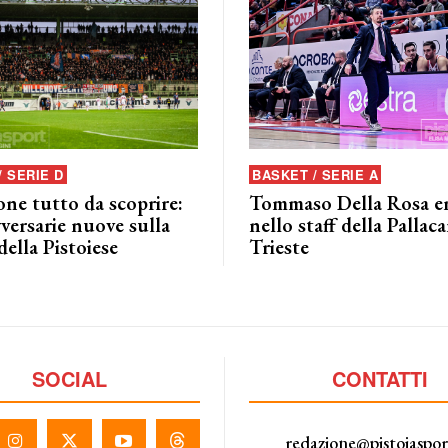
/ SERIE D
BASKET / SERIE A
ne tutto da scoprire:
Tommaso Della Rosa e
vversarie nuove sulla
nello staff della Pallac
della Pistoiese
Trieste
SOCIAL
CONTATTI
redazione@pistoiaspo