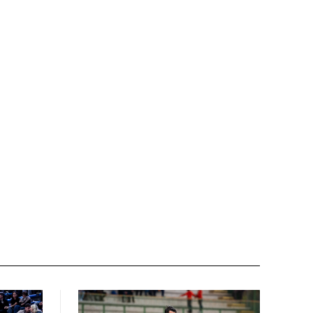
Nome:*
Email:*
Sito
web: