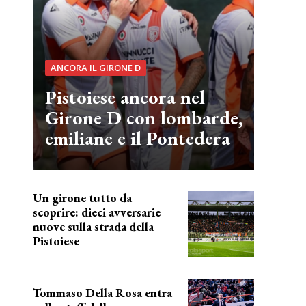
ANCORA IL GIRONE D
Pistoiese ancora nel
Girone D con lombarde,
emiliane e il Pontedera
Un girone tutto da
scoprire: dieci avversarie
nuove sulla strada della
Pistoiese
tra conferme e novità
Tommaso Della Rosa entra