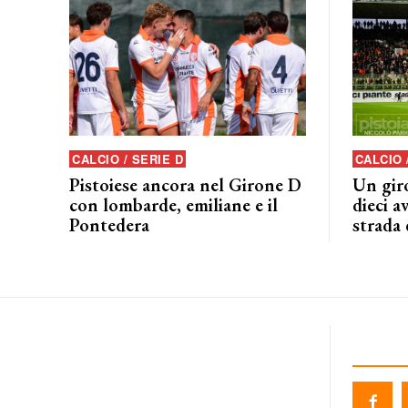
CALCIO / SERIE D
CALCIO 
Pistoiese ancora nel Girone D
Un giro
con lombarde, emiliane e il
dieci a
Pontedera
strada 