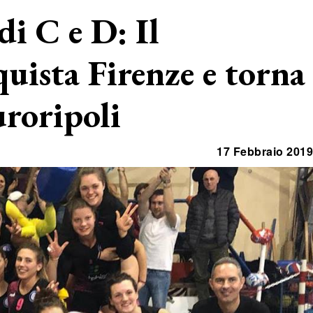
 di C e D: Il
ista Firenze e torna
uroripoli
17 Febbraio 2019