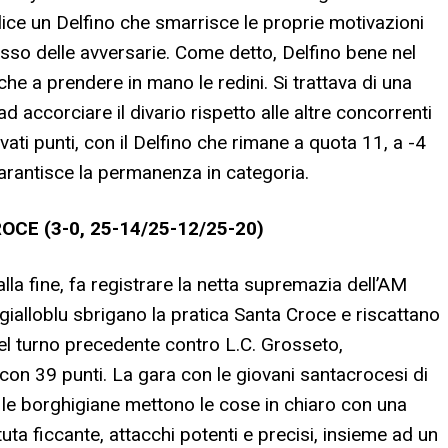
lice un Delfino che smarrisce le proprie motivazioni
asso delle avversarie. Come detto, Delfino bene nel
niche a prendere in mano le redini. Si trattava di una
 accorciare il divario rispetto alle altre concorrenti
ivati punti, con il Delfino che rimane a quota 11, a -4
 garantisce la permanenza in categoria.
CE (3-0, 25-14/25-12/25-20)
la fine, fa registrare la netta supremazia dell’AM
 gialloblu sbrigano la pratica Santa Croce e riscattano
el turno precedente contro L.C. Grosseto,
on 39 punti. La gara con le giovani santacrocesi di
io le borghigiane mettono le cose in chiaro con una
tuta ficcante, attacchi potenti e precisi, insieme ad un