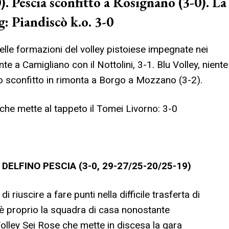
). Pescia sconfitto a Rosignano (3-0). La
g: Piandiscò k.o. 3-0
 delle formazioni del volley pistoiese impegnate nei
te a Camigliano con il Nottolini, 3-1. Blu Volley, niente
 sconfitto in rimonta a Borgo a Mozzano (3-2).
he mette al tappeto il Tomei Livorno: 3-0
ELFINO PESCIA (3-0, 29-27/25-20/25-19)
i riuscire a fare punti nella difficile trasferta di
 è proprio la squadra di casa nonostante
l Volley Sei Rose che mette in discesa la gara