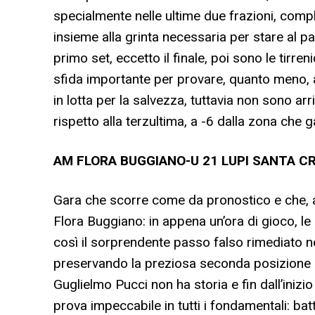
specialmente nelle ultime due frazioni, comp
insieme alla grinta necessaria per stare al p
primo set, eccetto il finale, poi sono le tirre
sfida importante per provare, quanto meno, ad
in lotta per la salvezza, tuttavia non sono arr
rispetto alla terzultima, a -6 dalla zona che
AM FLORA BUGGIANO-U 21 LUPI SANTA CRO
Gara che scorre come da pronostico e che, al
Flora Buggiano: in appena un’ora di gioco, le
così il sorprendente passo falso rimediato n
preservando la preziosa seconda posizione c
Guglielmo Pucci non ha storia e fin dall’iniz
prova impeccabile in tutti i fondamentali: bat