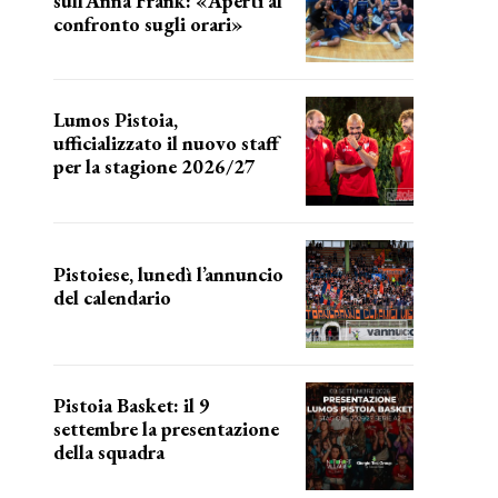
sull’Anna Frank: «Aperti al
confronto sugli orari»
l'incognita impianti
Lumos Pistoia,
ufficializzato il nuovo staff
per la stagione 2026/27
LA COMPOSIZIONE
Pistoiese, lunedì l’annuncio
del calendario
a breve l'annuncio
Pistoia Basket: il 9
settembre la presentazione
della squadra
Annunciata la data