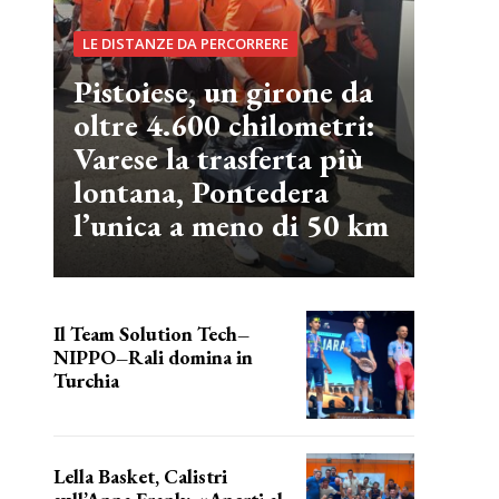
LE DISTANZE DA PERCORRERE
Pistoiese, un girone da
oltre 4.600 chilometri:
Varese la trasferta più
lontana, Pontedera
l’unica a meno di 50 km
Il Team Solution Tech–
NIPPO–Rali domina in
Turchia
ottimi risultati
Lella Basket, Calistri