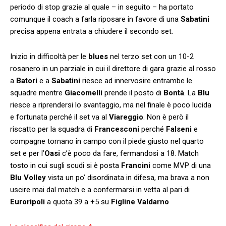
periodo di stop grazie al quale – in seguito – ha portato
comunque il coach a farla riposare in favore di una
Sabatini
precisa appena entrata a chiudere il secondo set.
Inizio in difficoltà per le
blues
nel terzo set con un 10-2
rosanero in un parziale in cui il direttore di gara grazie al rosso
a
Batori
e a
Sabatini
riesce ad innervosire entrambe le
squadre mentre
Giacomelli
prende il posto di
Bontà
. La
Blu
riesce a riprendersi lo svantaggio, ma nel finale è poco lucida
e fortunata perché il set va al
Viareggio
. Non è però il
riscatto per la squadra di
Francesconi
perché
Falseni
e
compagne tornano in campo con il piede giusto nel quarto
set e per l’
Oasi
c’è poco da fare, fermandosi a 18. Match
tosto in cui sugli scudi si è posta
Francini
come MVP di una
Blu Volley
vista un po’ disordinata in difesa, ma brava a non
uscire mai dal match e a confermarsi in vetta al pari di
Euroripoli
a quota 39 a +5 su
Figline
Valdarno