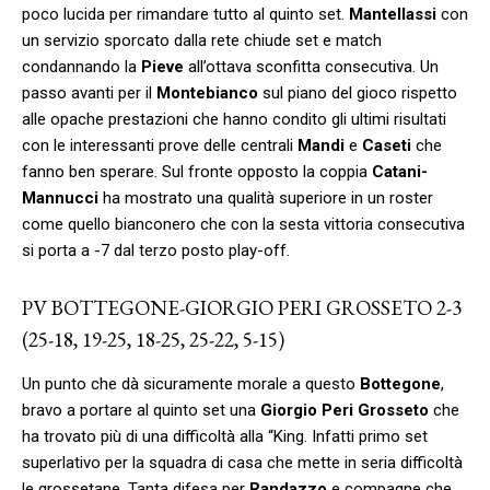
poco lucida per rimandare tutto al quinto set.
Mantellassi
con
un servizio sporcato dalla rete chiude set e match
condannando la
Pieve
all’ottava sconfitta consecutiva. Un
passo avanti per il
Montebianco
sul piano del gioco rispetto
alle opache prestazioni che hanno condito gli ultimi risultati
con le interessanti prove delle centrali
Mandi
e
Caseti
che
fanno ben sperare. Sul fronte opposto la coppia
Catani-
Mannucci
ha mostrato una qualità superiore in un roster
come quello bianconero che con la sesta vittoria consecutiva
si porta a -7 dal terzo posto play-off.
PV BOTTEGONE-GIORGIO PERI GROSSETO 2-3
(25-18, 19-25, 18-25, 25-22, 5-15)
Un punto che dà sicuramente morale a questo
Bottegone
,
bravo a portare al quinto set una
Giorgio Peri Grosseto
che
ha trovato più di una difficoltà alla “King. Infatti primo set
superlativo per la squadra di casa che mette in seria difficoltà
le grossetane. Tanta difesa per
Randazzo
e compagne che