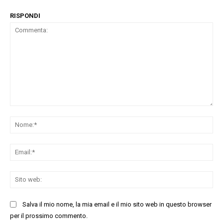
RISPONDI
Commenta:
No
Ema
Sit
we
Salva il mio nome, la mia email e il mio sito web in questo browser
per il prossimo commento.