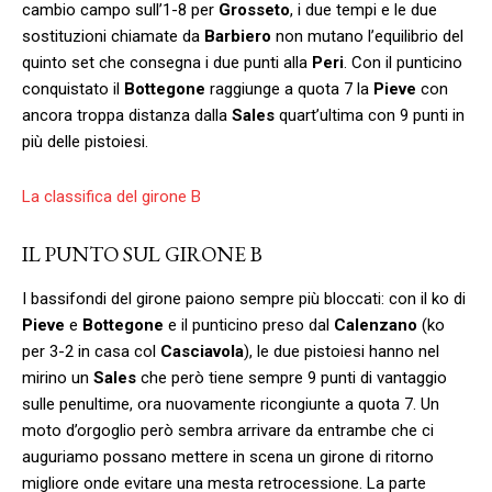
cambio campo sull’1-8 per
Grosseto
, i due tempi e le due
sostituzioni chiamate da
Barbiero
non mutano l’equilibrio del
quinto set che consegna i due punti alla
Peri
. Con il punticino
conquistato il
Bottegone
raggiunge a quota 7 la
Pieve
con
ancora troppa distanza dalla
Sales
quart’ultima con 9 punti in
più delle pistoiesi.
La classifica del girone B
IL PUNTO SUL GIRONE B
I bassifondi del girone paiono sempre più bloccati: con il ko di
Pieve
e
Bottegone
e il punticino preso dal
Calenzano
(ko
per 3-2 in casa col
Casciavola
), le due pistoiesi hanno nel
mirino un
Sales
che però tiene sempre 9 punti di vantaggio
sulle penultime, ora nuovamente ricongiunte a quota 7. Un
moto d’orgoglio però sembra arrivare da entrambe che ci
auguriamo possano mettere in scena un girone di ritorno
migliore onde evitare una mesta retrocessione. La parte