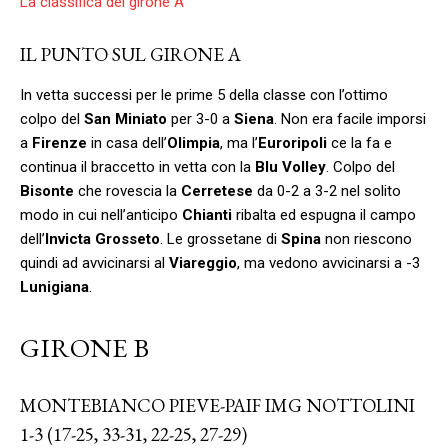
La classifica del girone A
IL PUNTO SUL GIRONE A
In vetta successi per le prime 5 della classe con l’ottimo
colpo del
San Miniato
per 3-0 a
Siena
. Non era facile imporsi
a
Firenze
in casa dell’
Olimpia
, ma l’
Euroripoli
ce la fa e
continua il braccetto in vetta con la
Blu Volley
. Colpo del
Bisonte
che rovescia la
Cerretese
da 0-2 a 3-2 nel solito
modo in cui nell’anticipo
Chianti
ribalta ed espugna il campo
dell’
Invicta Grosseto
. Le grossetane di
Spina
non riescono
quindi ad avvicinarsi al
Viareggio
, ma vedono avvicinarsi a -3
Lunigiana
.
GIRONE B
MONTEBIANCO PIEVE-PAIF IMG NOTTOLINI
1-3 (17-25, 33-31, 22-25, 27-29)