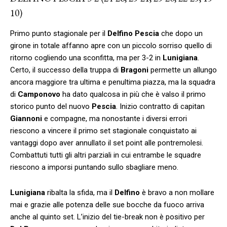
10)
Primo punto stagionale per il
Delfino Pescia
che dopo un
girone in totale affanno apre con un piccolo sorriso quello di
ritorno cogliendo una sconfitta, ma per 3-2 in
Lunigiana
.
Certo, il successo della truppa di
Bragoni
permette un allungo
ancora maggiore tra ultima e penultima piazza, ma la squadra
di
Camponovo
ha dato qualcosa in più che è valso il primo
storico punto del nuovo
Pescia
. Inizio contratto di capitan
Giannoni
e compagne, ma nonostante i diversi errori
riescono a vincere il primo set stagionale conquistato ai
vantaggi dopo aver annullato il set point alle pontremolesi.
Combattuti tutti gli altri parziali in cui entrambe le squadre
riescono a imporsi puntando sullo sbagliare meno.
Lunigiana
ribalta la sfida, ma il
Delfino
è bravo a non mollare
mai e grazie alle potenza delle sue bocche da fuoco arriva
anche al quinto set. L’inizio del tie-break non è positivo per