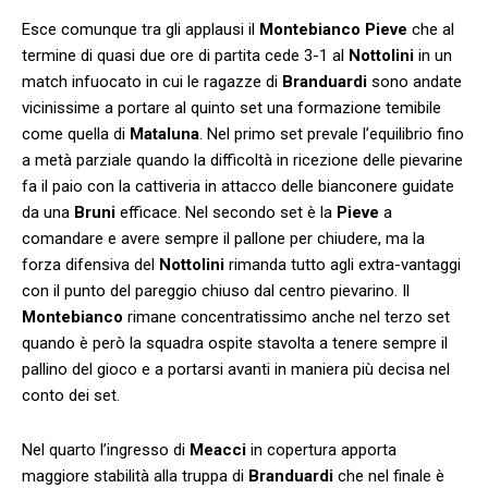
Esce comunque tra gli applausi il
Montebianco Pieve
che al
termine di quasi due ore di partita cede 3-1 al
Nottolini
in un
match infuocato in cui le ragazze di
Branduardi
sono andate
vicinissime a portare al quinto set una formazione temibile
come quella di
Mataluna
. Nel primo set prevale l’equilibrio fino
a metà parziale quando la difficoltà in ricezione delle pievarine
fa il paio con la cattiveria in attacco delle bianconere guidate
da una
Bruni
efficace. Nel secondo set è la
Pieve
a
comandare e avere sempre il pallone per chiudere, ma la
forza difensiva del
Nottolini
rimanda tutto agli extra-vantaggi
con il punto del pareggio chiuso dal centro pievarino. Il
Montebianco
rimane concentratissimo anche nel terzo set
quando è però la squadra ospite stavolta a tenere sempre il
pallino del gioco e a portarsi avanti in maniera più decisa nel
conto dei set.
Nel quarto l’ingresso di
Meacci
in copertura apporta
maggiore stabilità alla truppa di
Branduardi
che nel finale è