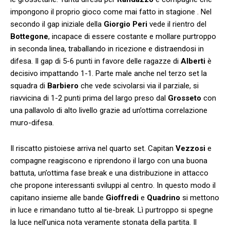
impongono il proprio gioco come mai fatto in stagione . Nel
secondo il gap iniziale della
Giorgio Peri
vede il rientro del
Bottegone
, incapace di essere costante e mollare purtroppo
in seconda linea, traballando in ricezione e distraendosi in
difesa. Il gap di 5-6 punti in favore delle ragazze di
Alberti
è
decisivo impattando 1-1. Parte male anche nel terzo set la
squadra di
Barbiero
che vede scivolarsi via il parziale, si
riavvicina di 1-2 punti prima del largo preso dal
Grosseto
con
una pallavolo di alto livello grazie ad un’ottima correlazione
muro-difesa.
Il riscatto pistoiese arriva nel quarto set. Capitan
Vezzosi
e
compagne reagiscono e riprendono il largo con una buona
battuta, un’ottima fase break e una distribuzione in attacco
che propone interessanti sviluppi al centro. In questo modo il
capitano insieme alle bande
Gioffredi
e
Quadrino
si mettono
in luce e rimandano tutto al tie-break. Lì purtroppo si spegne
la luce nell’unica nota veramente stonata della partita. Il