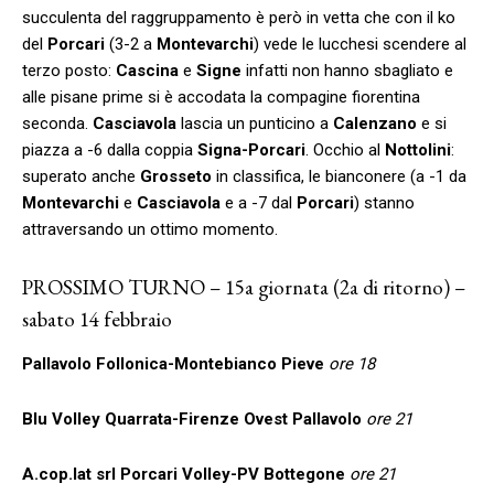
succulenta del raggruppamento è però in vetta che con il ko
del
Porcari
(3-2 a
Montevarchi
) vede le lucchesi scendere al
terzo posto:
Cascina
e
Signe
infatti non hanno sbagliato e
alle pisane prime si è accodata la compagine fiorentina
seconda.
Casciavola
lascia un punticino a
Calenzano
e si
piazza a -6 dalla coppia
Signa-Porcari
. Occhio al
Nottolini
:
superato anche
Grosseto
in classifica, le bianconere (a -1 da
Montevarchi
e
Casciavola
e a -7 dal
Porcari
) stanno
attraversando un ottimo momento.
PROSSIMO TURNO – 15a giornata (2a di ritorno) –
sabato 14 febbraio
Pallavolo Follonica-Montebianco Pieve
ore 18
Blu Volley Quarrata-Firenze Ovest Pallavolo
ore 21
A.cop.lat srl Porcari Volley-PV Bottegone
ore 21