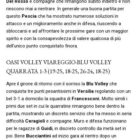
Del Rosso
e compagne che rimangono subito indietro e non
riescono mai a rientrare. In generale una buona partita per
questo
Pescia
che ha mostrato numerose soluzioni in
attacco e un miglioramento anche in difesa, riuscendo a
sbloccarsi e ad affrontare le prossime gare con un maggior
spirito e con la consapevolezza di valere qualcosa di più
dell’unico punto conquistato finora.
OASI VOLLEY VIAREGGIO-BLU VOLLEY
QUARRATA 1-3 (19-25, 18-25, 26-24, 18-25)
Apre il girone di ritorno con il sorriso la
Blu Volley
che
conquista tre punti pesantissimi in
Versilia
regolando con un
bel 3-1 a domicilio la squadra di
Francesconi.
Molto simili i
primi due set in cui le quarratine rimangono bene dentro la
partita, mostrando un discreto servizio che ha messo in seria
difficoltà
Ceragioli
e compagne. Muro e difesa funzionano
per le ragazze di
Guidi
, in discreto controllo da metà set in
poi. Bene
Bucciantini
ad inizio gara al rientro dopo un