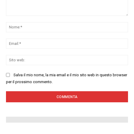
Commenta:
No
Ema
Sit
we
Salva il mio nome, la mia email e il mio sito web in questo browser
per il prossimo commento.