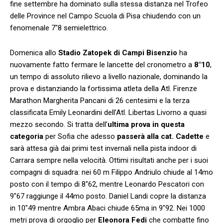
fine settembre ha dominato sulla stessa distanza nel Trofeo
delle Province nel Campo Scuola di Pisa chiudendo con un
fenomenale 7″8 semielettrico.
Domenica allo
Stadio Zatopek di Campi Bisenzio
ha
nuovamente fatto fermare le lancette del cronometro a
8″10
,
un tempo di assoluto rilievo a livello nazionale, dominando la
prova e distanziando la fortissima atleta della Atl. Firenze
Marathon Margherita Pancani di 26 centesimi e la terza
classificata Emily Leonardini dell’Atl. Libertas Livorno a quasi
mezzo secondo. Si tratta dell’
ultima prova in questa
categoria
per Sofia che adesso
passerà alla cat. Cadette
e
sarà attesa già dai primi test invernali nella pista indoor di
Carrara sempre nella velocità. Ottimi risultati anche per i suoi
compagni di squadra: nei 60 m Filippo Andriulo chiude al 14mo
posto con il tempo di 8″62, mentre Leonardo Pescatori con
9″67 raggiunge il 44mo posto. Daniel Landi copre la distanza
in 10″49 mentre Ambra Abaci chiude 65ma in 9″92. Nei 1000
metri prova di orgoglio per
Eleonora Fedi
che combatte fino