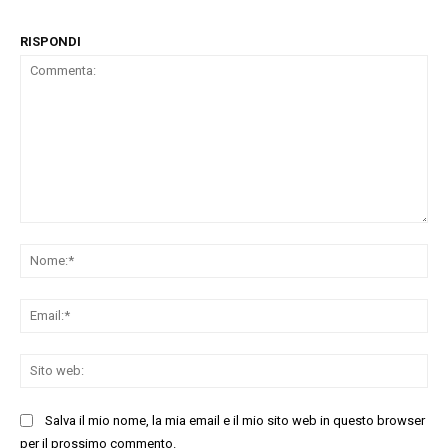
RISPONDI
Commenta:
No
Ema
Sit
we
Salva il mio nome, la mia email e il mio sito web in questo browser
per il prossimo commento.