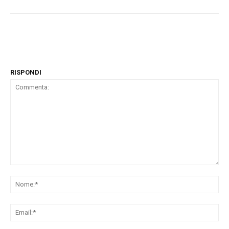
RISPONDI
Commenta:
No
Ema