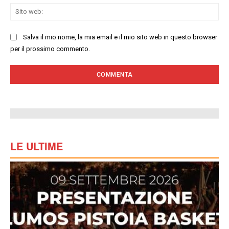
Sit
we
Salva il mio nome, la mia email e il mio sito web in questo browser
per il prossimo commento.
LE ULTIME