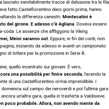
 lasciato inevitabilmente tracce di delusione tra le fila
eva fatto Castelfiorentino dieci giorni prima, hanno
ibaltando la differenza canestri.
Montecatini è
to del girone. E adesso c’è Agliana
. Doveva essere
ta-coda. Le assenze che affliggono la Viking
ei, Meini saranno out
. Eppure, in fin dei conti, non
e pagina, iniziando da adesso in avanti un campionato
ogno di lottare per la promozione in Serie B.
ne, quello incentrato sui giovani. È vero,
ra una possibilità per finire seconda
, facendo la
nte di una Castelfiorentino ormai imprendibile. I
a domenica sul campo dei neroverdi e poi l’ultima gara
cora un’altra gara, quella in trasferta a Valdisieve.
en poco probabile. Allora, non avendo niente da