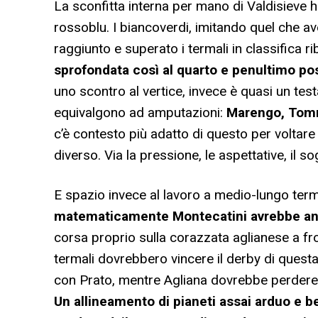
La sconfitta interna per mano di Valdisieve ha
rossoblu. I biancoverdi, imitando quel che av
raggiunto e superato i termali in classifica r
sprofondata così al quarto e penultimo pos
uno scontro al vertice, invece è quasi un tes
equivalgono ad amputazioni:
Marengo, Tomm
c’è contesto più adatto di questo per voltar
diverso. Via la pressione, le aspettative, il s
E spazio invece al lavoro a medio-lungo termi
matematicamente Montecatini avrebbe anco
corsa proprio sulla corazzata aglianese a fro
termali dovrebbero vincere il derby di quest
con Prato, mentre Agliana dovrebbe perdere an
Un allineamento di pianeti assai arduo e b