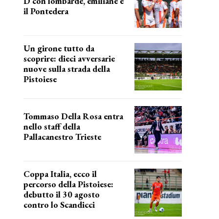
D con lombarde, emiliane e
il Pontedera
ancora il girone d
Un girone tutto da
scoprire: dieci avversarie
nuove sulla strada della
Pistoiese
tra conferme e novità
Tommaso Della Rosa entra
nello staff della
Pallacanestro Trieste
NUOVA AVVENTURA
Coppa Italia, ecco il
percorso della Pistoiese:
debutto il 30 agosto
contro lo Scandicci
prima gara ufficiale