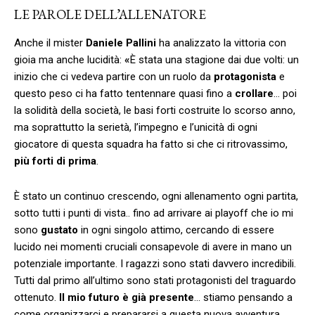
LE PAROLE DELL’ALLENATORE
Anche il mister
Daniele Pallini
ha analizzato la vittoria con
gioia ma anche lucidità:
«
È stata una stagione dai due volti: un
inizio che ci vedeva partire con un ruolo da
protagonista
e
questo peso ci ha fatto tentennare quasi fino a
crollare
… poi
la solidità della società, le basi forti costruite lo scorso anno,
ma soprattutto la serietà, l’impegno e l’unicità di ogni
giocatore di questa squadra ha fatto si che ci ritrovassimo,
più forti di prima
.
È stato un continuo crescendo, ogni allenamento ogni partita,
sotto tutti i punti di vista.. fino ad arrivare ai playoff che io mi
sono
gustato
in ogni singolo attimo, cercando di essere
lucido nei momenti cruciali consapevole di avere in mano un
potenziale importante. I ragazzi sono stati davvero incredibili.
Tutti dal primo all’ultimo sono stati protagonisti del traguardo
ottenuto.
Il mio futuro è già presente
… stiamo pensando a
come organizzarci e prepararsi a questa nuova avventura,