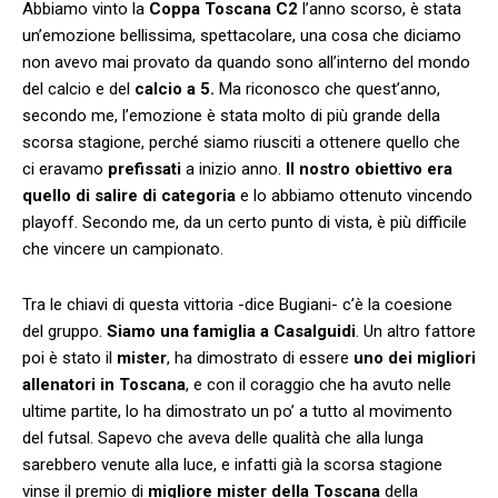
Abbiamo vinto la
Coppa Toscana C2
l’anno scorso, è stata
un’emozione bellissima, spettacolare, una cosa che diciamo
non avevo mai provato da quando sono all’interno del mondo
del calcio e del
calcio a 5.
Ma riconosco che quest’anno,
secondo me, l’emozione è stata molto di più grande della
scorsa stagione, perché siamo riusciti a ottenere quello che
ci eravamo
prefissati
a inizio anno.
Il nostro obiettivo era
quello di salire di categoria
e lo abbiamo ottenuto vincendo
playoff. Secondo me, da un certo punto di vista, è più difficile
che vincere un campionato.
Tra le chiavi di questa vittoria -dice Bugiani- c’è la coesione
del gruppo.
Siamo una famiglia a Casalguidi
. Un altro fattore
poi è stato il
mister
, ha dimostrato di essere
uno dei migliori
allenatori in Toscana
, e con il coraggio che ha avuto nelle
ultime partite, lo ha dimostrato un po’ a tutto al movimento
del futsal. Sapevo che aveva delle qualità che alla lunga
sarebbero venute alla luce, e infatti già la scorsa stagione
vinse il premio di
migliore mister della Toscana
della