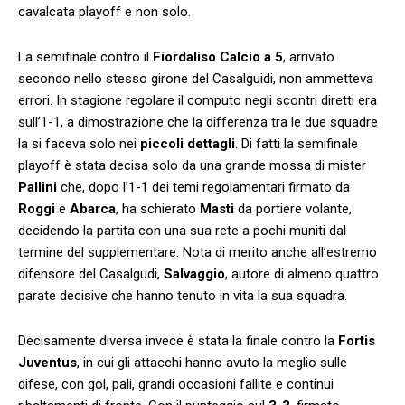
cavalcata playoff e non solo.
La semifinale contro il
Fiordaliso Calcio a 5
, arrivato
secondo nello stesso girone del Casalguidi, non ammetteva
errori. In stagione regolare il computo negli scontri diretti era
sull’1-1, a dimostrazione che la differenza tra le due squadre
la si faceva solo nei
piccoli dettagli
. Di fatti la semifinale
playoff è stata decisa solo da una grande mossa di mister
Pallini
che, dopo l’1-1 dei temi regolamentari firmato da
Roggi
e
Abarca
, ha schierato
Masti
da portiere volante,
decidendo la partita con una sua rete a pochi muniti dal
termine del supplementare. Nota di merito anche all’estremo
difensore del Casalgudi,
Salvaggio
, autore di almeno quattro
parate decisive che hanno tenuto in vita la sua squadra.
Decisamente diversa invece è stata la finale contro la
Fortis
Juventus
, in cui gli attacchi hanno avuto la meglio sulle
difese, con gol, pali, grandi occasioni fallite e continui