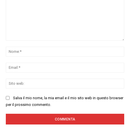
Commenta:
No
Ema
Sit
we
Salva il mio nome, la mia email e il mio sito web in questo browser
per il prossimo commento.