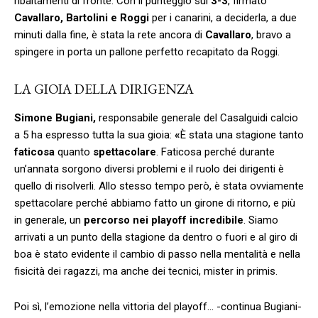
ribaltamenti di fronte. Con il punteggio sul
3-3
, firmato
Cavallaro, Bartolini e Roggi
per i canarini, a deciderla, a due
minuti dalla fine, è stata la rete ancora di
Cavallaro
, bravo a
spingere in porta un pallone perfetto recapitato da Roggi.
LA GIOIA DELLA DIRIGENZA
Simone Bugiani,
responsabile generale del Casalguidi calcio
a 5 ha espresso tutta la sua gioia:
«
È stata una stagione tanto
faticosa
quanto
spettacolare
. Faticosa perché durante
un’annata sorgono diversi problemi e il ruolo dei dirigenti è
quello di risolverli. Allo stesso tempo però, è stata ovviamente
spettacolare perché abbiamo fatto un girone di ritorno, e più
in generale, un
percorso nei playoff incredibile
. Siamo
arrivati a un punto della stagione da dentro o fuori e al giro di
boa è stato evidente il cambio di passo nella mentalità e nella
fisicità dei ragazzi, ma anche dei tecnici, mister in primis.
Poi sì, l’emozione nella vittoria del playoff… -continua Bugiani-