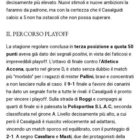
decisamente più elevato. Nuovi stimoli e nuove ambizioni la
faranno da padrone, ma con la certezza che il Casalguidi
calcio a 5 non ha ostacoli che non possa superare.
IL PERCORSO PLAYOFF
La stagione regolare conclusa in
terza posizione a quota 50
punti
aveva già dato dei segnali positivi, in vista dei faticosi e
imprevedibili playoff. L’ottavo di finale contro l’
Atletico
Accona
, quarto nel girone D, è stato senza dubbio il match
più “morbido” per i ragazzi di mister
Pallini
, bravi e concentrati
a non lasciare nulla al caso. Il
9-1
finale a favore dei canarini
ha dato un segnale forte a tutte le rivali: il Casalguidi è pronto
per vincere i playoff. Sulla strada di
Roggi
e compagni ai
quarti di finale si è palesata la
Polisportiva S.L.A.C
, seconda
classificata nel girone A. Livello decisamente più alto, a cui
però il Casalguidi è riuscito velocemente ad adattarsi,
vincendo un match sporco ed equilibrato, con il punteggio di
2-1
. A segno
Cavallaro
e
Masti
, due dei protagonisti della