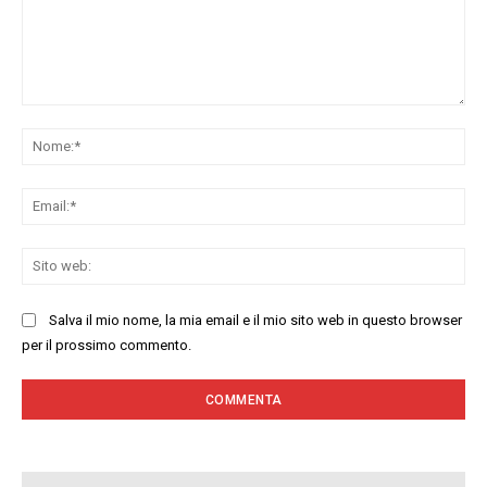
Commenta:
No
Ema
Sit
we
Salva il mio nome, la mia email e il mio sito web in questo browser
per il prossimo commento.