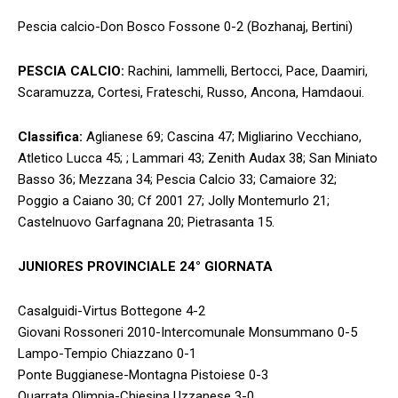
Pescia calcio-Don Bosco Fossone 0-2 (Bozhanaj, Bertini)
PESCIA CALCIO:
Rachini, Iammelli, Bertocci, Pace, Daamiri,
Scaramuzza, Cortesi, Frateschi, Russo, Ancona, Hamdaoui.
Classifica:
Aglianese 69; Cascina 47; Migliarino Vecchiano,
Atletico Lucca 45; ; Lammari 43; Zenith Audax 38; San Miniato
Basso 36; Mezzana 34; Pescia Calcio 33; Camaiore 32;
Poggio a Caiano 30; Cf 2001 27; Jolly Montemurlo 21;
Castelnuovo Garfagnana 20; Pietrasanta 15.
JUNIORES PROVINCIALE 24° GIORNATA
Casalguidi-Virtus Bottegone 4-2
Giovani Rossoneri 2010-Intercomunale Monsummano 0-5
Lampo-Tempio Chiazzano 0-1
Ponte Buggianese-Montagna Pistoiese 0-3
Quarrata Olimpia-Chiesina Uzzanese 3-0