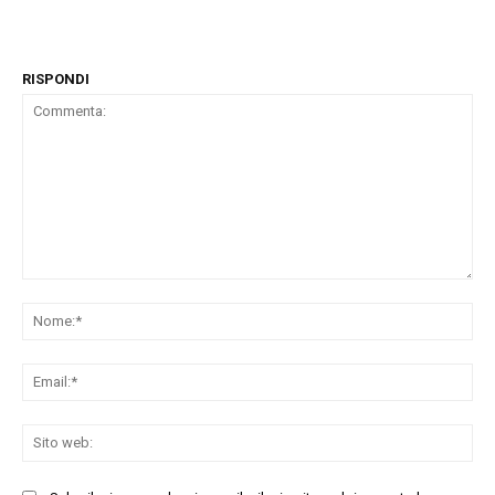
RISPONDI
Commenta:
No
Ema
Sit
we