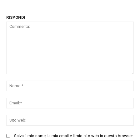
RISPONDI
Commenta:
No
Ema
Sit
we
Salva il mio nome, la mia email e il mio sito web in questo browser