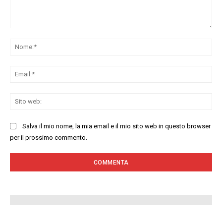
Commenta:
No
Ema
Sit
we
Salva il mio nome, la mia email e il mio sito web in questo browser
per il prossimo commento.