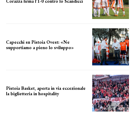
Corazza firma l’1-0 contro lo Scandicci
secondo test stagionale
Capecchi su Pistoia Ovest: «Ne
supportiamo a pieno lo sviluppo»
La posizione del sindaco
Pistoia Basket, aperta in via eccezionale
la biglietteria in hospitality
Grande richiesta