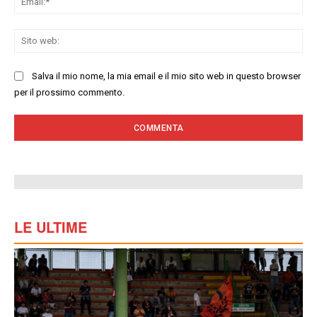
Sit
we
Salva il mio nome, la mia email e il mio sito web in questo browser
per il prossimo commento.
LE ULTIME