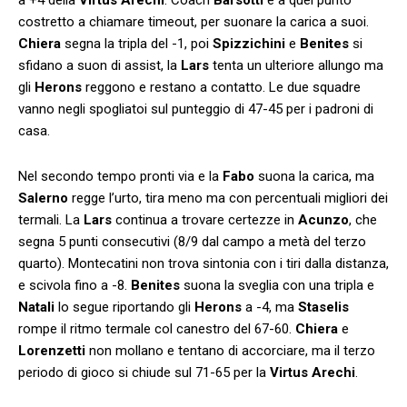
costretto a chiamare timeout, per suonare la carica a suoi.
Chiera
segna la tripla del -1, poi
Spizzichini
e
Benites
si
sfidano a suon di assist, la
Lars
tenta un ulteriore allungo ma
gli
Herons
reggono e restano a contatto. Le due squadre
vanno negli spogliatoi sul punteggio di 47-45 per i padroni di
casa.
Nel secondo tempo pronti via e la
Fabo
suona la carica, ma
Salerno
regge l’urto, tira meno ma con percentuali migliori dei
termali. La
Lars
continua a trovare certezze in
Acunzo
, che
segna 5 punti consecutivi (8/9 dal campo a metà del terzo
quarto). Montecatini non trova sintonia con i tiri dalla distanza,
e scivola fino a -8.
Benites
suona la sveglia con una tripla e
Natali
lo segue riportando gli
Herons
a -4, ma
Staselis
rompe il ritmo termale col canestro del 67-60.
Chiera
e
Lorenzetti
non mollano e tentano di accorciare, ma il terzo
periodo di gioco si chiude sul 71-65 per la
Virtus Arechi
.