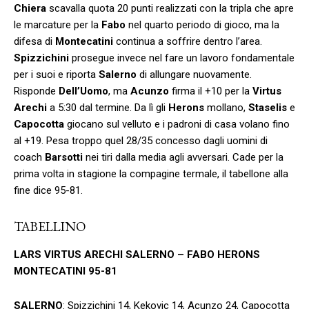
Chiera
scavalla quota 20 punti realizzati con la tripla che apre
le marcature per la
Fabo
nel quarto periodo di gioco, ma la
difesa di
Montecatini
continua a soffrire dentro l’area.
Spizzichini
prosegue invece nel fare un lavoro fondamentale
per i suoi e riporta
Salerno
di allungare nuovamente.
Risponde
Dell’Uomo
, ma
Acunzo
firma il +10 per la
Virtus
Arechi
a 5:30 dal termine. Da lì gli
Herons
mollano,
Staselis
e
Capocotta
giocano sul velluto e i padroni di casa volano fino
al +19. Pesa troppo quel 28/35 concesso dagli uomini di
coach
Barsotti
nei tiri dalla media agli avversari. Cade per la
prima volta in stagione la compagine termale, il tabellone alla
fine dice 95-81.
TABELLINO
LARS VIRTUS ARECHI SALERNO – FABO HERONS
MONTECATINI 95-81
SALERNO
: Spizzichini 14, Kekovic 14, Acunzo 24, Capocotta