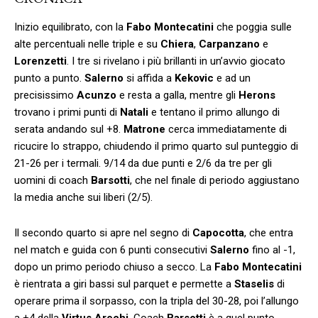
Inizio equilibrato, con la
Fabo Montecatini
che poggia sulle
alte percentuali nelle triple e su
Chiera
,
Carpanzano
e
Lorenzetti
. I tre si rivelano i più brillanti in un’avvio giocato
punto a punto.
Salerno
si affida a
Kekovic
e ad un
precisissimo
Acunzo
e resta a galla, mentre gli
Herons
trovano i primi punti di
Natali
e tentano il primo allungo di
serata andando sul +8.
Matrone
cerca immediatamente di
ricucire lo strappo, chiudendo il primo quarto sul punteggio di
21-26 per i termali. 9/14 da due punti e 2/6 da tre per gli
uomini di coach
Barsotti
, che nel finale di periodo aggiustano
la media anche sui liberi (2/5).
Il secondo quarto si apre nel segno di
Capocotta
, che entra
nel match e guida con 6 punti consecutivi
Salerno
fino al -1,
dopo un primo periodo chiuso a secco. La
Fabo Montecatini
è rientrata a giri bassi sul parquet e permette a
Staselis
di
operare prima il sorpasso, con la tripla del 30-28, poi l’allungo
a +4 della
Virtus Arechi
. Coach
Barsotti
è a quel punto