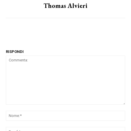
Thomas Alvieri
RISPONDI
Commenta:
No
Ema