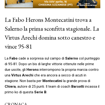
La Fabo Herons Montecatini trova a
Salerno la prima sconfitta stagionale. La
Virtus Arechi domina sotto canestro e
vince 95-81
La
Fabo
cade a sorpresa sul campo di
Salerno
col punteggio
di 95-81. Dopo un bis di larghe vittorie ottenute nelle prime
due uscite, gli
Herons
interrompono la propria marcia contro
una
Virtus Arechi
che era ancora a secco di acuti in
stagione. Non basta per
Montecatini
la grande prova di
Chiera
, autore di 25 punti. Il team di coach
Barsotti
incassa il
primo ko di questa
Serie B
.
CRONACA