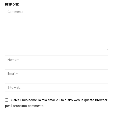
RISPONDI
Commenta:
No
Ema
Sit
we
Salva il mio nome, la mia email e il mio sito web in questo browser
per il prossimo commento.