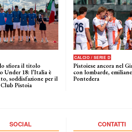
CALCIO / SERIE D
o sfiora il titolo
Pistoiese ancora nel G
 Under 18: l’Italia è
con lombarde, emiliane 
to, soddisfazione per il
Pontedera
 Club Pistoia
SOCIAL
CONTATTI