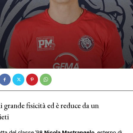
i grande fisicità ed è reduce da un
eti
ratta del classe ’98
Nicola Mastrangelo
, esterno di