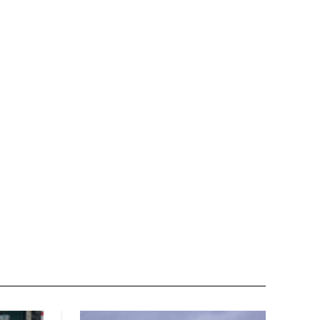
Nome:*
Email:*
Sito
web: