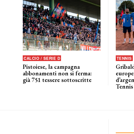
CALCIO / SERIE D
TENNIS
Pistoiese, la campagna
Gribald
abbonamenti non si ferma:
europeo
già 751 tessere sottoscritte
d’argen
Tennis