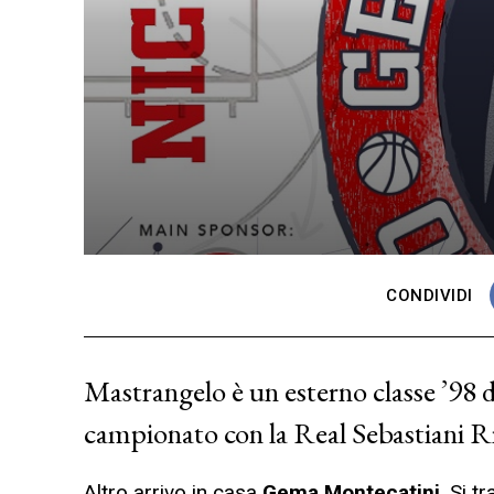
CONDIVIDI
Mastrangelo è un esterno classe ’98 d
campionato con la Real Sebastiani Ri
Altro arrivo in casa
Gema Montecatini
. Si t