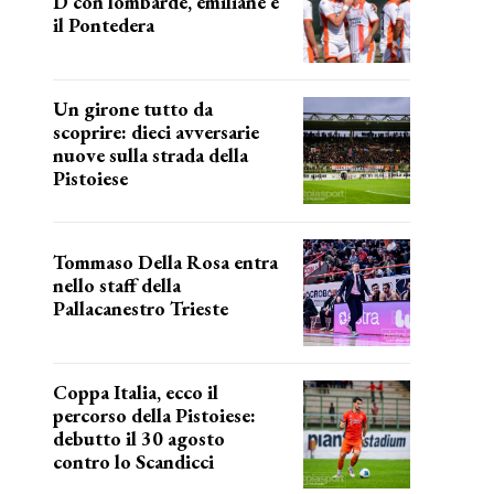
D con lombarde, emiliane e
il Pontedera
ancora il girone d
Un girone tutto da
scoprire: dieci avversarie
nuove sulla strada della
Pistoiese
tra conferme e novità
Tommaso Della Rosa entra
nello staff della
Pallacanestro Trieste
NUOVA AVVENTURA
Coppa Italia, ecco il
percorso della Pistoiese:
debutto il 30 agosto
contro lo Scandicci
prima gara ufficiale